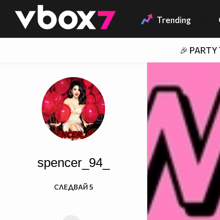
Member of
👾
Trending
🎉 PARTY
spencer_94_
СЛЕДВАЙ
5