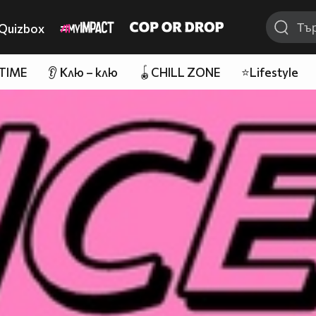
Quizbox
 TIME
👂 Клю – клю
🪀CHILL ZONE
⭐Lifestyle