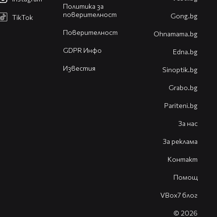
Политика за
поверителност
Gong.bg
TikTok
Поверителност
Оhnamama.bg
GDPR Инфо
Edna.bg
Известия
Sinoptik.bg
Grabo.bg
Pariteni.bg
За нас
За реклама
Контакт
Помощ
VBox7 блог
© 2026