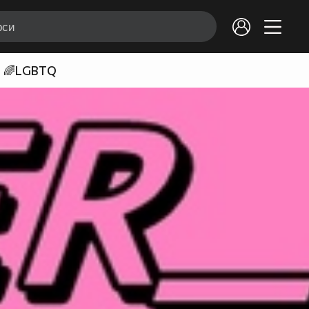
🌈LGBTQ