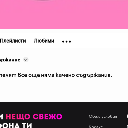
Плейлисти
Любими
ържание
елят все още няма качено съдържание.
Общи условия
Кодекс