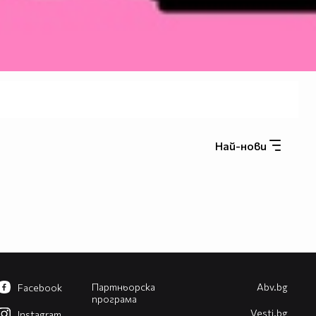
Най-нови
Партньорска
Abv.bg
Facebook
програма
Vesti.bg
Instagram