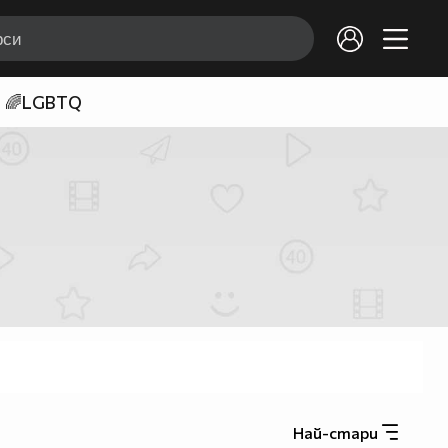
🌈LGBTQ
Най-стари