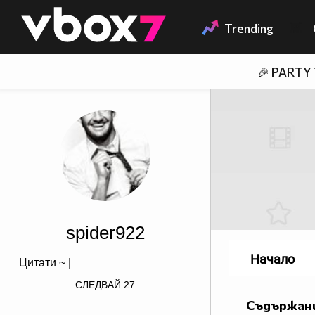
Member of
👾
Trending
🎉 PARTY
spider922
Начало
Цитати ~
|
визитка!">Популяризирайте
СЛЕДВАЙ
27
Вашата страница също
Съдържани