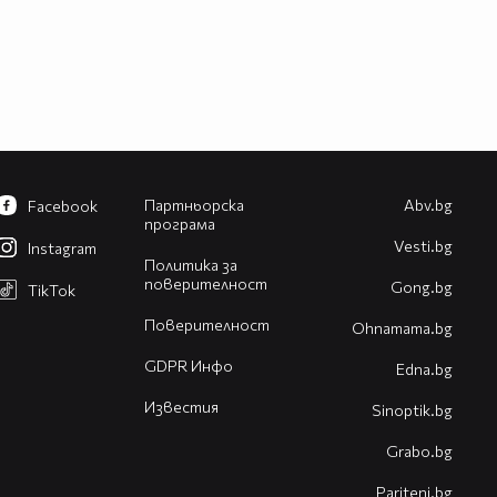
Партньорска
Abv.bg
Facebook
програма
Vesti.bg
Instagram
Политика за
поверителност
Gong.bg
TikTok
Поверителност
Оhnamama.bg
GDPR Инфо
Edna.bg
Известия
Sinoptik.bg
Grabo.bg
Pariteni.bg