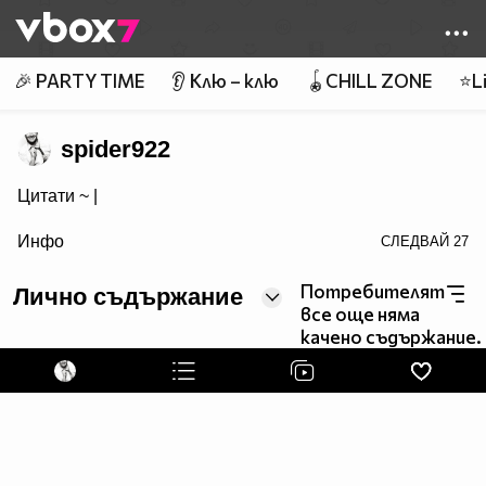
Member of
👾
🎉 PARTY TIME
👂 Клю – клю
🪀CHILL ZONE
⭐Li
spider922
Цитати ~
|
визитка!">Популяризирайте Вашата страница също
Инфо
СЛЕДВАЙ
27
Потребителят
Лично съдържание
все още няма
качено съдържание.