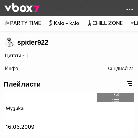
Member of
👾
🎉 PARTY TIME
👂 Клю – клю
🪀CHILL ZONE
⭐Li
spider922
Цитати ~
|
визитка!">Популяризирайте Вашата страница също
Инфо
СЛЕДВАЙ
27
Плейлисти
73
Музика
16.06.2009