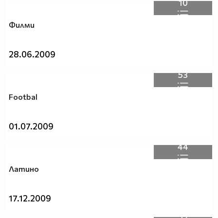
10
Филми
28.06.2009
53
Footbal
01.07.2009
Ореше
Популяризирайте Вашата
44
страница също
Сали Летиф Сали
|
Създайте Визитката си
Латино
17.12.2009