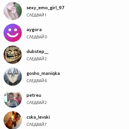
sexy_emo_girl_97
СЛЕДВАЙ
1
aygora
СЛЕДВАЙ
0
dubstep__
СЛЕДВАЙ
2
gosho_maniqka
СЛЕДВАЙ
6
Ореше
Популяризирайте Вашата
страница също
petreu
Сали Летиф Сали
|
Създайте Визитката си
СЛЕДВАЙ
2
cska_levski
СЛЕДВАЙ
7