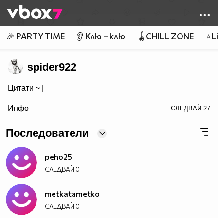
Member of
👾
🎉 PARTY TIME
👂 Клю – клю
🪀CHILL ZONE
⭐Li
spider922
Цитати ~
|
визитка!">Популяризирайте Вашата страница също
Инфо
СЛЕДВАЙ
27
Последователи
peho25
СЛЕДВАЙ
0
metkatametko
СЛЕДВАЙ
0