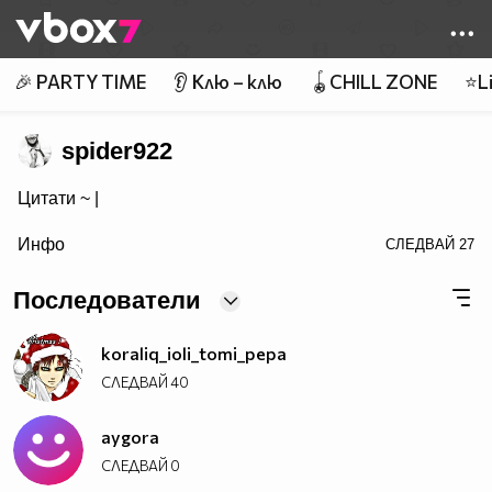
Member of
👾
🎉 PARTY TIME
👂 Клю – клю
🪀CHILL ZONE
⭐Li
spider922
Цитати ~
|
визитка!">Популяризирайте Вашата страница също
Инфо
СЛЕДВАЙ
27
Последователи
koraliq_ioli_tomi_pepa
СЛЕДВАЙ
40
aygora
СЛЕДВАЙ
0