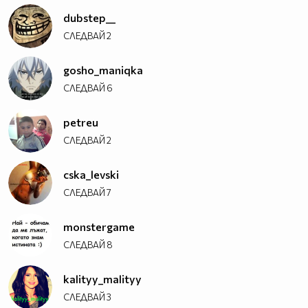
dubstep__
СЛЕДВАЙ
2
gosho_maniqka
СЛЕДВАЙ
6
petreu
СЛЕДВАЙ
2
cska_levski
СЛЕДВАЙ
7
Ореше
Популяризирайте Вашата
страница също
monstergame
Сали Летиф Сали
|
Създайте Визитката си
СЛЕДВАЙ
8
kalityy_malityy
СЛЕДВАЙ
3