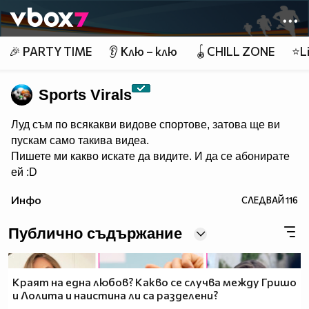
Member of
👾
🎉 PARTY TIME
👂 Клю – клю
🪀CHILL ZONE
⭐Li
Sports Virals
Луд съм по всякакви видове спортове, затова ще ви
пускам само такива видеа.
Пишете ми какво искате да видите. И да се абонирате
ей :D
Инфо
СЛЕДВАЙ
116
Публично съдържание
Краят на една любов? Какво се случва между Гришо
и Лолита и наистина ли са разделени?