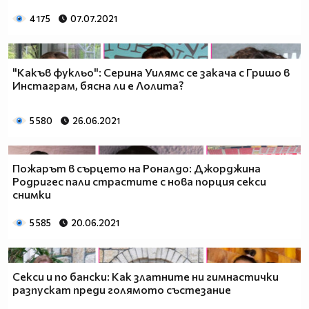
4 175
07.07.2021
"Какъв фукльо": Серина Уилямс се закача с Гришо в
Инстаграм, бясна ли е Лолита?
5 580
26.06.2021
Пожарът в сърцето на Роналдо: Джорджина
Родригес пали страстите с нова порция секси
снимки
5 585
20.06.2021
Секси и по бански: Как златните ни гимнастички
разпускат преди голямото състезание