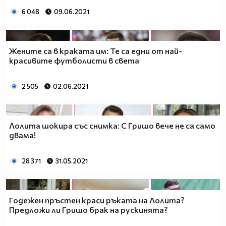
6 048
09.06.2021
Жените са в краката им: Те са едни от най-
красивите футболисти в света
2 505
02.06.2021
Лолита шокира със снимка: С Гришо вече не са само
двама!
28 371
31.05.2021
Годежен пръстен краси ръката на Лолита?
Предложи ли Гришо брак на рускинята?