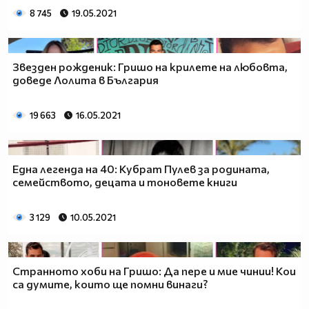
8 745
19.05.2021
Звезден рожденик: Гришо на крилете на любовта,
доведе Лолита в България
19 663
16.05.2021
Една легенда на 40: Кубрат Пулев за родината,
семейството, децата и тоновете книги
3 129
10.05.2021
Странното хоби на Гришо: Да пере и мие чинии! Кои
са думите, които ще помни винаги?