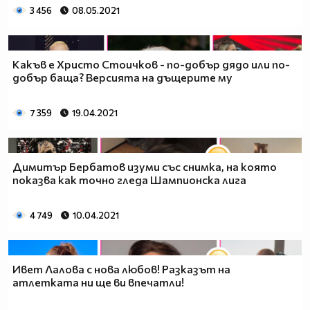
3 456
08.05.2021
Какъв е Христо Стоичков - по-добър дядо или по-
добър баща? Версията на дъщерите му
7 359
19.04.2021
Димитър Бербатов изуми със снимка, на която
показва как точно гледа Шампионска лига
4 749
10.04.2021
Ивет Лалова с нова любов! Разказът на
атлетката ни ще ви впечатли!