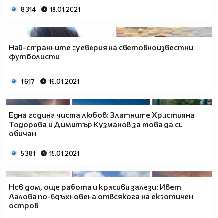
8 314
18.01.2021
Най-странните суеверия на световноизвестни
футболисти
1 617
16.01.2021
Eдна година чиста любов: Златните Християна
Тодорова и Димитър Кузманов за това да си
обичан
5 381
15.01.2021
Нов дом, още работа и красиви залези: Ивет
Лалова по-вдъхновена отвсякога на екзотичен
остров