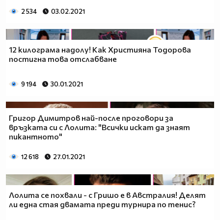
2 534
03.02.2021
12 килограма надолу! Как Християна Тодорова
постигна това отслабване
9 194
30.01.2021
Григор Димитров най-после проговори за
връзката си с Лолита: "Всички искат да знаят
пикантното"
12 618
27.01.2021
Лолита се похвали - с Гришо е в Австралия! Делят
ли една стая двамата преди турнира по тенис?