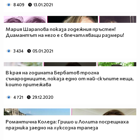
8 409
13.01.2021
Мария Шарапова показа годежния пръстен!
Диамантът на него е с впечатляващи размери!
3 434
05.01.2021
В края на годината Бербатов трогна
сънародниците, показа едно от най-скъпите неща,
които притежава
4 721
29.12.2020
Романтична Коледа: Гришо и Лолита посрещнаха
празника заедно на луксозна трапеза