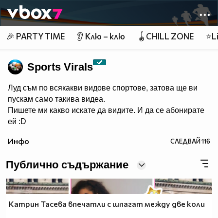
Member of
👾
🎉 PARTY TIME
👂 Клю – клю
🪀CHILL ZONE
⭐Li
Sports Virals
Луд съм по всякакви видове спортове, затова ще ви
пускам само такива видеа.
Пишете ми какво искате да видите. И да се абонирате
ей :D
Инфо
СЛЕДВАЙ
116
Публично съдържание
Катрин Тасева впечатли с шпагат между две коли