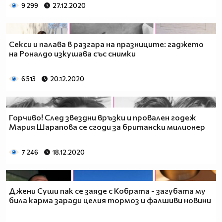
9 299
27.12.2020
Секси и палава в разгара на празниците: гаджето
на Роналдо изкушава със снимки
6 513
20.12.2020
Горчиво! След звездни връзки и провален годеж
Мария Шарапова се сгоди за британски милионер
7 246
18.12.2020
Джени Суши пак се заяде с Кобрата - загубата му
била карма заради целия тормоз и фалшиви новини