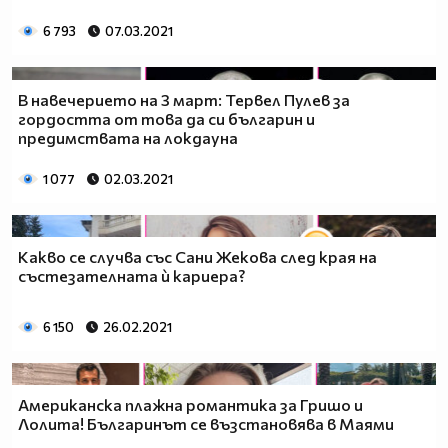
6 793
07.03.2021
В навечерието на 3 март: Тервел Пулев за
гордостта от това да си българин и
предимствата на локдауна
1 077
02.03.2021
Какво се случва със Сани Жекова след края на
състезателната ѝ кариера?
6 150
26.02.2021
Американска плажна романтика за Гришо и
Лолита! Българинът се възстановява в Маями