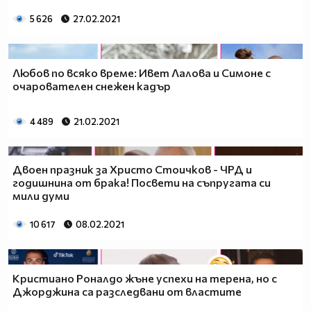
5 626
27.02.2021
Любов по всяко време: Ивет Лалова и Симоне с
очарователен снежен кадър
4 489
21.02.2021
Двоен празник за Христо Стоичков - ЧРД и
годишнина от брака! Посвети на съпругата си
мили думи
10 617
08.02.2021
Кристиано Роналдо жъне успехи на терена, но с
Джорджина са разследвани от властите