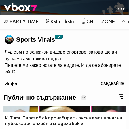
Member of
👾
🎉 PARTY TIME
👂 Клю – клю
🪀CHILL ZONE
⭐Li
Sports Virals
Луд съм по всякакви видове спортове, затова ще ви
пускам само такива видеа.
Пишете ми какво искате да видите. И да се абонирате
ей :D
Инфо
СЛЕДВАЙ
116
Публично съдържание
И Тити Папазов с коронавирус - пусна емоционална
публикация онлайн и сподели как е