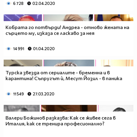
6 728
02.04.2020
Кобрата го потвърди! Андреа - отново жената на
сърцето му, изказа се ласкаво за нея
14 991
01.04.2020
Турска звезда от сериалите - бременна и в
карантина! Съпругът ѝ, Месут Йозил - в паника
11 549
27.03.2020
Валери Божинов разказва: Как се живее сега в
Италия, как се тренира професионално?