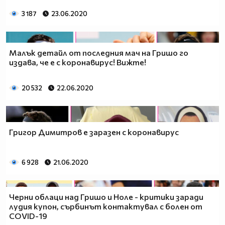
3 187
23.06.2020
Малък детайл от последния мач на Гришо го
издава, че е с коронавирус! Вижте!
20 532
22.06.2020
Григор Димитров е заразен с коронавирус
6 928
21.06.2020
Черни облаци над Гришо и Ноле - критики заради
лудия купон, сърбинът контактувал с болен от
COVID-19