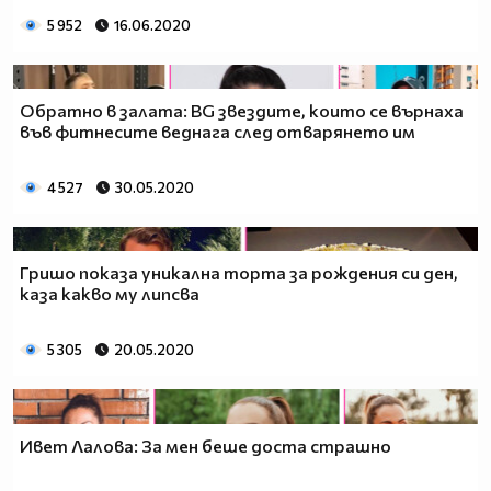
5 952
16.06.2020
Обратно в залата: BG звездите, които се върнаха
във фитнесите веднага след отварянето им
4 527
30.05.2020
Гришо показа уникална торта за рождения си ден,
каза какво му липсва
5 305
20.05.2020
Ивет Лалова: За мен беше доста страшно