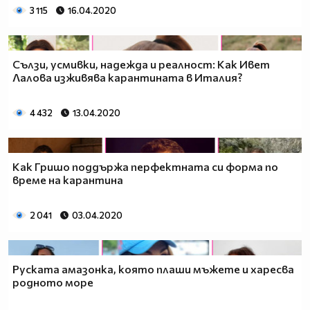
3 115
16.04.2020
Сълзи, усмивки, надежда и реалност: Как Ивет
Лалова изживява карантината в Италия?
4 432
13.04.2020
Как Гришо поддържа перфектната си форма по
време на карантина
2 041
03.04.2020
Руската амазонка, която плаши мъжете и харесва
родното море