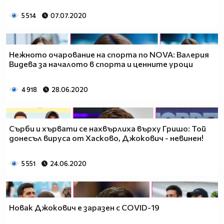
5 514
07.07.2020
Нежното очарование на спорта по NOVA: Валерия
Видева за началото в спорта и ценните уроци
4 918
28.06.2020
Сърби и хървати се нахвърлиха върху Гришо: Той
донесъл вируса от Хасково, Джокович - невинен!
5 551
24.06.2020
Новак Джокович е заразен с COVID-19