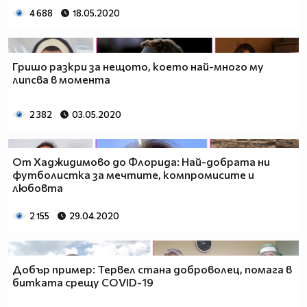
4 688
18.05.2020
Гришо разкри за нещото, което най-много му
липсва в момента
2 382
03.05.2020
От Хаджидимово до Флорида: Най-добрата ни
футболистка за мечтите, компромисите и
любовта
2 155
29.04.2020
Добър пример: Тервел стана доброволец, помага в
битката срещу COVID-19