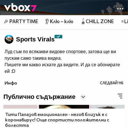
Member of
👾
🎉 PARTY TIME
👂 Клю – клю
🪀CHILL ZONE
⭐Li
Sports Virals
Луд съм по всякакви видове спортове, затова ще ви
пускам само такива видеа.
Пишете ми какво искате да видите. И да се абонирате
ей :D
Инфо
СЛЕДВАЙ
116
Публично съдържание
Тити Папазов емоционален - негов близък е с
коронавирус! Още спортисти положителни с
болестта