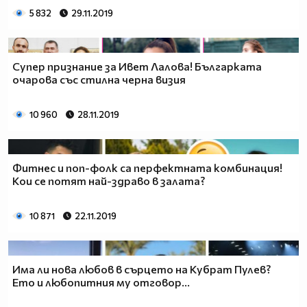
5 832
29.11.2019
Супер признание за Ивет Лалова! Българката
очарова със стилна черна визия
10 960
28.11.2019
Фитнес и поп-фолк са перфектната комбинация!
Кои се потят най-здраво в залата?
10 871
22.11.2019
Има ли нова любов в сърцето на Кубрат Пулев?
Ето и любопитния му отговор...