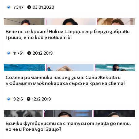
7 547
03.01.2020
Вече не се крият! Никол Шерцингер бързо забрави
Гришо, ето кой е новият ѝ!
11 761
20.12.2019
Солена романтика насред зима: Саня Жекова и
любимият мъж покараха сърф на края на света!
9 216
12.12.2019
Всички футболисти са с татуси от глава до пети,
но не и Роналдо! Защо?