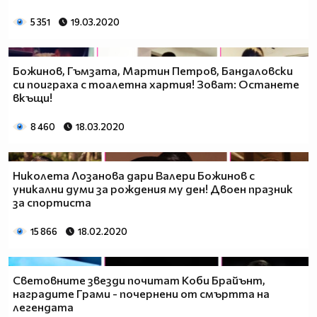
5 351
19.03.2020
Божинов, Гъмзата, Мартин Петров, Бандаловски
си поиграха с тоалетна хартия! Зоват: Останете
вкъщи!
8 460
18.03.2020
Николета Лозанова дари Валери Божинов с
уникални думи за рождения му ден! Двоен празник
за спортиста
15 866
18.02.2020
Световните звезди почитат Коби Брайънт,
наградите Грами - почернени от смъртта на
легендата