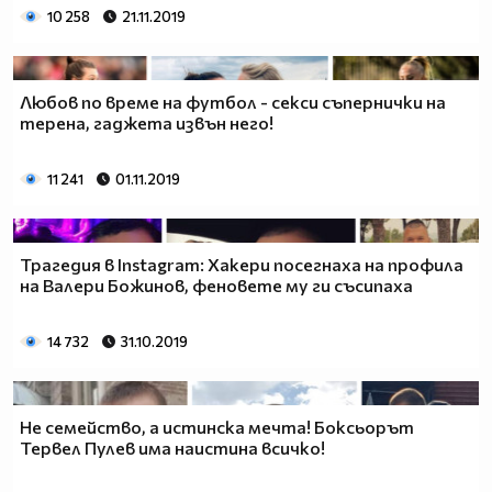
10 258
21.11.2019
Любов по време на футбол - секси съпернички на
терена, гаджета извън него!
11 241
01.11.2019
Трагедия в Instagram: Хакери посегнаха на профила
на Валери Божинов, феновете му ги съсипаха
14 732
31.10.2019
Не семейство, а истинска мечта! Боксьорът
Тервел Пулев има наистина всичко!