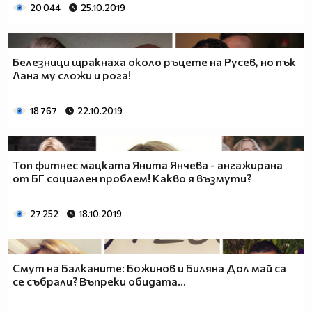
20 044
25.10.2019
Белезници щракнаха около ръцете на Русев, но пък
Лана му сложи и рога!
18 767
22.10.2019
Топ фитнес мацката Янита Янчева - ангажирана
от БГ социален проблем! Какво я възмути?
27 252
18.10.2019
Смут на Балканите: Божинов и Биляна Дол май са
се събрали? Въпреки обидата...