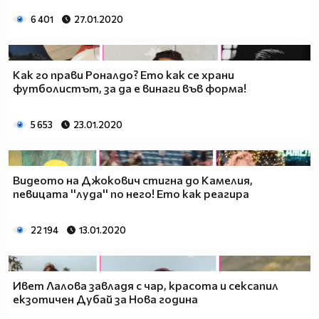
6 401
27.01.2020
Как го прави Роналдо? Ето как се храни
футболистът, за да е винаги във форма!
5 653
23.01.2020
Видеото на Джокович стигна до Камелия,
певицата ''луда'' по него! Ето как реагира
22 194
13.01.2020
Ивет Лалова завладя с чар, красота и сексапил
екзотичен Дубай за Нова година