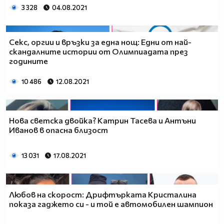
3 328
04.08.2021
Секс, оргии и връзки за една нощ: Едни от най-
скандалните истории от Олимпиадата през
годините
10 486
12.08.2021
Нова светска двойка? Катрин Тасева и Антъни
Иванов в опасна близост
13 031
17.08.2021
Любов на скорост: Дрифтърката Кристалина
показа гаджето си - и той е автомобилен шампион