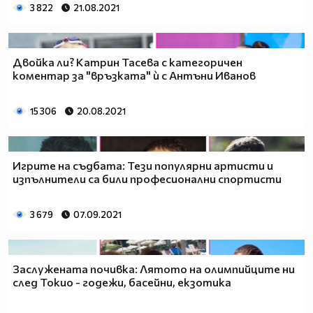
3 822
21.08.2021
Двойка ли? Катрин Тасева с категоричен
коментар за "връзката" ѝ с Антъни Иванов
15 306
20.08.2021
Игрите на съдбата: Тези популярни артисти и
изпълнители са били професионални спортисти
3 679
07.09.2021
Заслужената почивка: Лятото на олимпийците ни
след Токио - годежи, басейни, екзотика