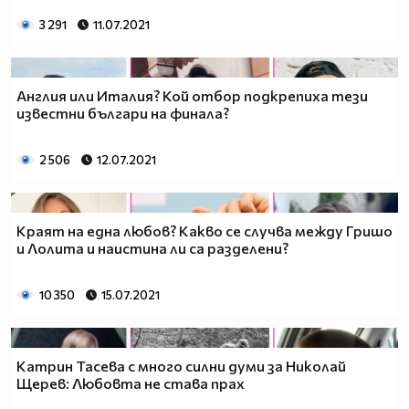
3 291
11.07.2021
Англия или Италия? Кой отбор подкрепиха тези
известни българи на финала?
2 506
12.07.2021
Краят на една любов? Какво се случва между Гришо
и Лолита и наистина ли са разделени?
10 350
15.07.2021
Катрин Тасева с много силни думи за Николай
Щерев: Любовта не става прах