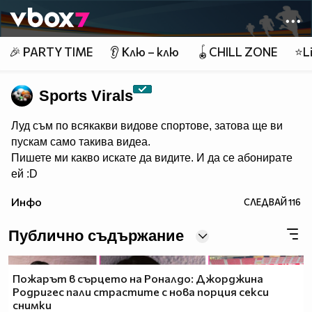
Member of
👾
🎉 PARTY TIME
👂 Клю – клю
🪀CHILL ZONE
⭐Li
Sports Virals
Луд съм по всякакви видове спортове, затова ще ви
пускам само такива видеа.
Пишете ми какво искате да видите. И да се абонирате
ей :D
Инфо
СЛЕДВАЙ
116
Публично съдържание
Пожарът в сърцето на Роналдо: Джорджина
Родригес пали страстите с нова порция секси
снимки