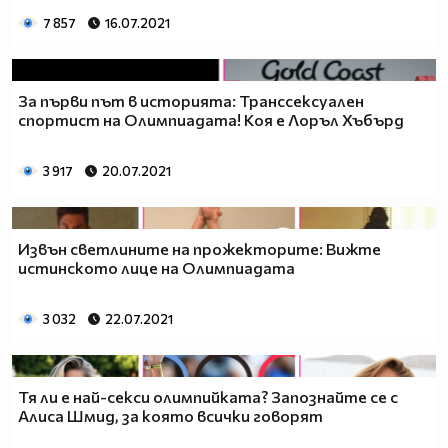
7 857
16.07.2021
За първи път в историята: Транссексуален
спортист на Олимпиадата! Коя е Лоръл Хъбърд
3 917
20.07.2021
Извън светлините на прожекторите: Вижте
истинското лице на Олимпиадата
3 032
22.07.2021
Тя ли е най-секси олимпийката? Запознайте се с
Алиса Шмид, за която всички говорят