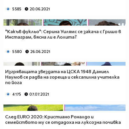
5 585
20.06.2021
"Какъв фукльо": Серина Уилямс се закача с Гришо в
Инстаграм, бясна ли е Лолита?
5 580
26.06.2021
Изгряващата звездата на ЦСКА 1948 Даниел
Наумов се радва на гореща и сексапилна учителка
по йога
4 175
07.07.2021
След EURO 2020: Кристиано Роналдо и
семейството му се отдадоха на луксозна почивка