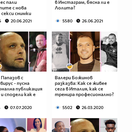
ес пали
в Инстаграм, бясна ли е
ите с нова
Лолита?
 секси снимки
5
20.06.2021
5580
26.06.2021
 Папазов с
Валери Божинов
вирус - пусна
разказва: Как се живее
нална публикация
сега в Италия, как се
 и сподели как е
тренира професионално?
4
07.07.2020
5502
26.03.2020