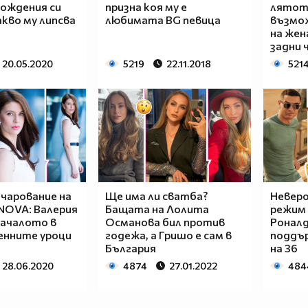
рождения си
призна коя му е
лятот
акво му липсва
любимата BG певица
възмо
на жен
задни 
20.05.2020
5219
22.11.2018
521
чарование на
Ще има ли сватба?
Невер
NOVA: Валерия
Бащата на Лолита
режим 
началото в
Османова бил против
Роналд
енните уроци
годежа, а Гришо е сам в
поддъ
България
на 36
28.06.2020
4874
27.01.2022
484