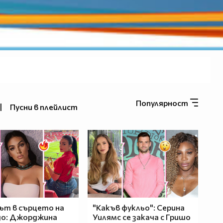
Популярност
|
Пусни в плейлист
ът в сърцето на
"Какъв фукльо": Серина
до: Джорджина
Уилямс се закача с Гришо