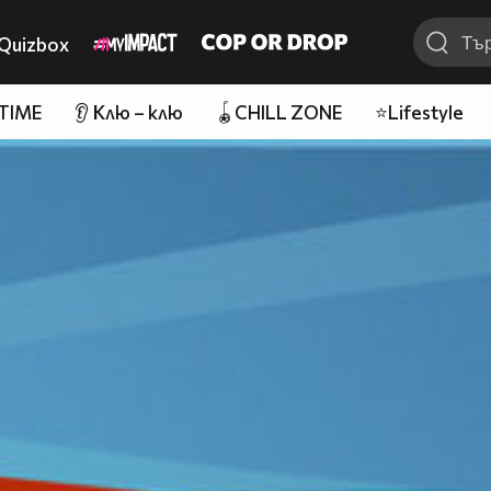
Quizbox
 TIME
👂 Клю – клю
🪀CHILL ZONE
⭐Lifestyle