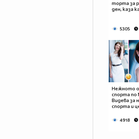
торта за 
ден, каза к
5305
Нежното о
спорта по 
Видева за 
спорта и ц
4918