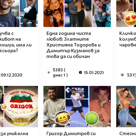
учва с
Eдна година чиста
Кличко
живот на
любов: Златните
колумб
ошуа, има ли
Християна Тодорова и
чаровн
ксьора?
Димитър Кузманов за
това да си обичан
5383 (
15.01.2021
09.12.2020
днес 1 )
537
за уникална
Григор Димитров си
Стегна