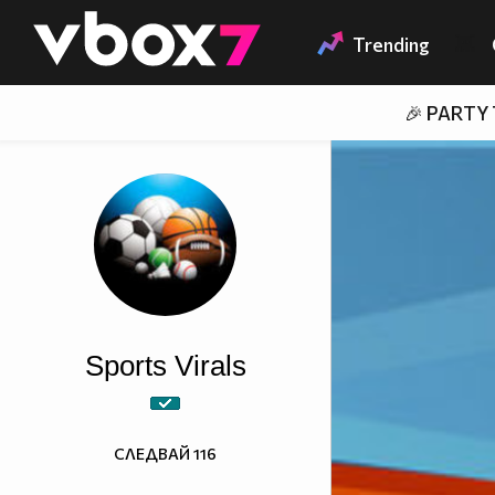
Member of
👾
Trending
🎉 PARTY
Sports Virals
СЛЕДВАЙ
116