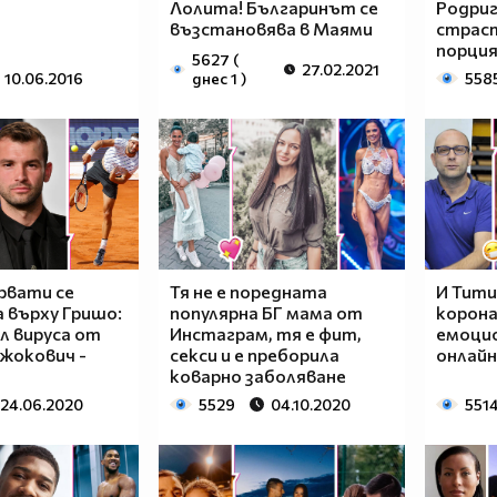
Лолита! Българинът се
Родриг
възстановява в Маями
страст
порция
5627 (
27.02.2021
10.06.2016
днес 1 )
558
рвати се
Тя не е поредната
И Тити
 върху Гришо:
популярна БГ мама от
корона
л вируса от
Инстаграм, тя е фит,
емоцио
жокович -
секси и е преборила
онлайн
коварно заболяване
24.06.2020
5529
04.10.2020
551