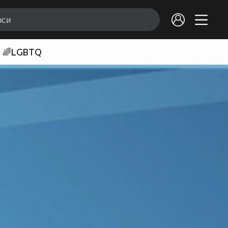
🌈LGBTQ