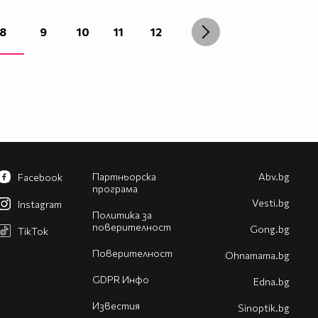
8
9
10
11
12
Партньорска
Abv.bg
Facebook
програма
Vesti.bg
Instagram
Политика за
поверителност
Gong.bg
TikTok
Поверителност
Оhnamama.bg
GDPR Инфо
Edna.bg
Известия
Sinoptik.bg