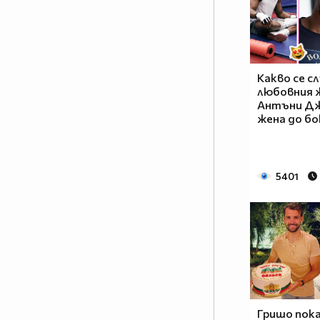
Какво се сл
любовния 
Антъни Дж
жена до бо
5401
Гришо пока