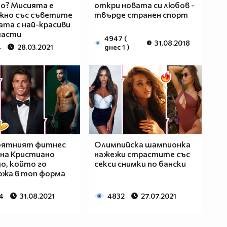
о? Мисията е
откри новата си любов -
жно със съветите
твърде странен спорт
ата с най-красиви
части
4947 (
31.08.2018
4
28.03.2021
днес 1 )
оятният фитнес
Олимпийска шампионка
на Кристиано
нажежи страстите със
о, който го
секси снимки по бански
ржа в топ форма
4
31.08.2021
4832
27.07.2021