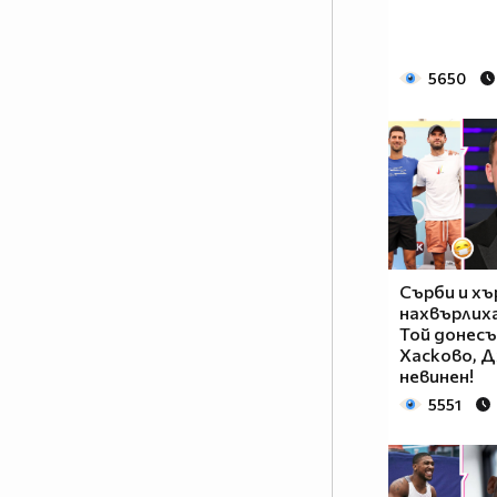
5650
Сърби и хъ
нахвърлиха
Той донесъ
Хасково, Д
невинен!
5551