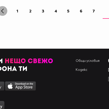
1
2
3
4
5
6
7
Общи условия
Кодекс