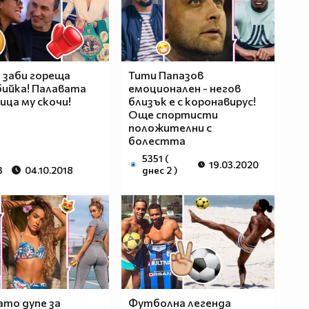
 заби гореща
Тити Папазов
ийка! Палавата
емоционален - негов
ица му скочи!
близък е с коронавирус!
Още спортисти
положителни с
болестта
5351 (
19.03.2020
3
04.10.2018
днес 2 )
то дупе за
Футболна легенда