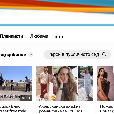
Плейлисти
Любими
съдържание
|
02:18
дигра Енис
Американска плажна
Пожар
reet freestyle
романтика за Гришо и
Ронал