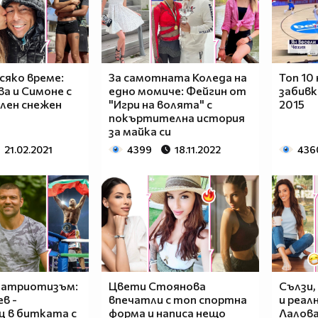
сяко време:
За самотната Коледа на
Топ 10
а и Симоне с
едно момиче: Фейгин от
забивк
лен снежен
"Игри на волята" с
2015
покъртителна история
за майка си
21.02.2021
4399
18.11.2022
436
патриотизъм:
Цвети Стоянова
Сълзи,
в -
впечатли с топ спортна
и реал
ц в битката с
форма и написа нещо
Лалова