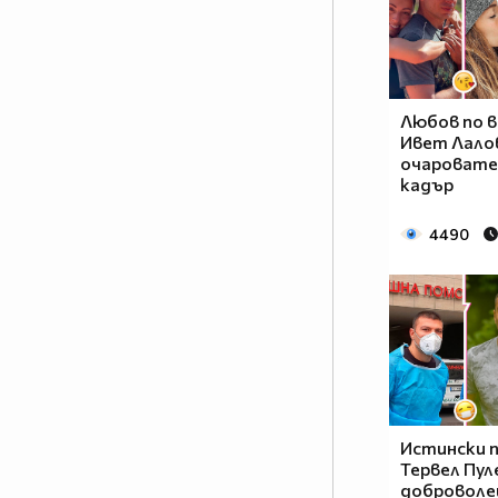
Любов по в
Ивет Лалов
очаровате
кадър
4490
Истински 
Тервел Пуле
доброволе