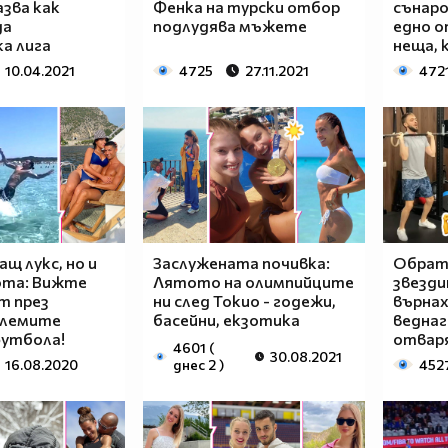
зва как
Фенка на турски отбор
сънаро
да
подлудява мъжете
едно о
а лига
неща,
10.04.2021
4725
27.11.2021
472
щ лукс, но и
Заслужената почивка:
Обратн
ота: Вижте
Лятото на олимпийците
звезди
т през
ни след Токио - годежи,
върна
олемите
басейни, екзотика
веднаг
футбола!
отвар
4601 (
30.08.2021
16.08.2020
днес 2 )
452