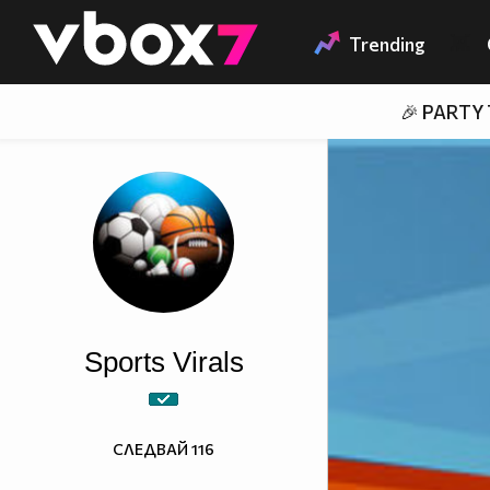
Member of
👾
Trending
🎉 PARTY
Sports Virals
СЛЕДВАЙ
116