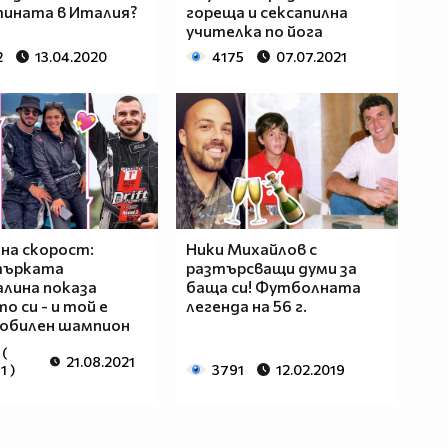
ината в Италия?
гореща и сексапилна
учителка по йога
2
13.04.2020
4175
07.07.2021
на скорост:
Ники Михайлов с
ърката
разтърсващи думи за
лина показа
баща си! Футболната
о си - и той е
легенда на 56 г.
обилен шампион
 (
21.08.2021
1 )
3791
12.02.2019