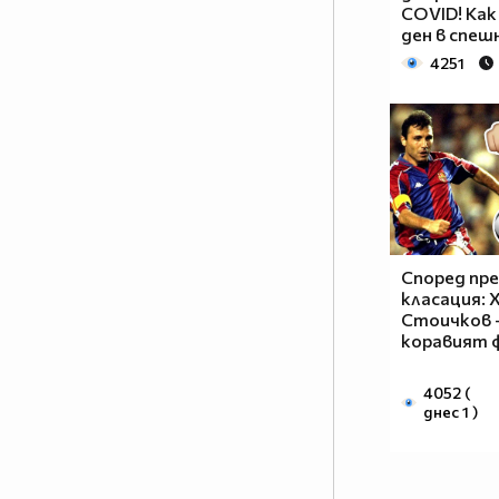
COVID! Как
ден в спе
4251
Според пр
класация: 
Стоичков -
коравият 
4052 (
днес 1 )