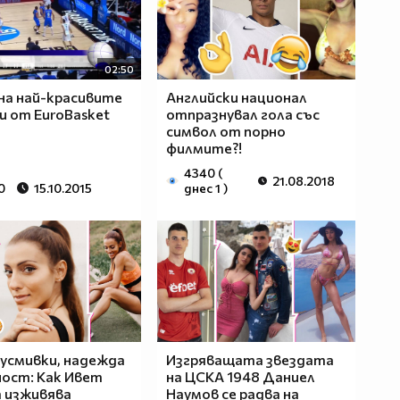
02:50
 на най-красивите
Английски национал
и от EuroBasket
отпразнувал гола със
символ от порно
филмите?!
4340 (
21.08.2018
0
15.10.2015
днес 1 )
 усмивки, надежда
Изгряващата звездата
ност: Как Ивет
на ЦСКА 1948 Даниел
 изживява
Наумов се радва на