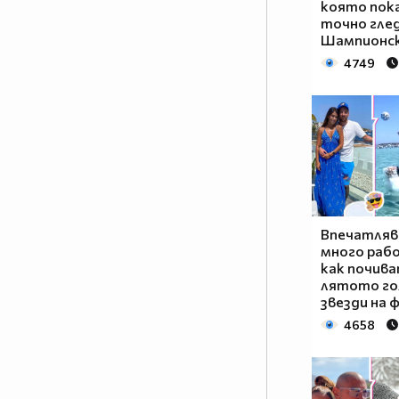
която пока
точно гле
Шампионск
4749
Впечатлява
много раб
как почива
лятото г
звезди на 
4658