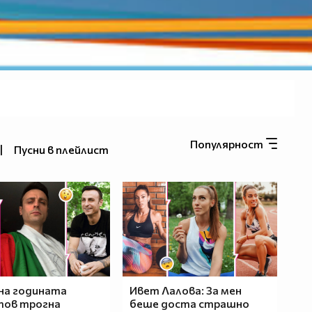
Популярност
|
Пусни в плейлист
 на годината
Ивет Лалова: За мен
тов трогна
беше доста страшно