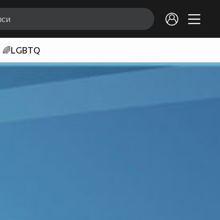
🌈LGBTQ