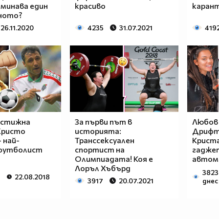
 минава един
красиво
карант
шното?
26.11.2020
4235
31.07.2021
419
естижна
За първи път в
Любов 
Христо
историята:
Дрифт
 най-
Транссексуален
Криста
футболист
спортист на
гаджет
Олимпиадата! Коя е
автом
Лоръл Хъбърд
3823
22.08.2018
3917
20.07.2021
днес 