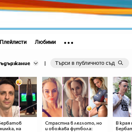
Плейлисти
Любими
съдържание
|
Бербатов
Страстна в леглото, но
В края
нимка, на
и обожава футбола:
Берба