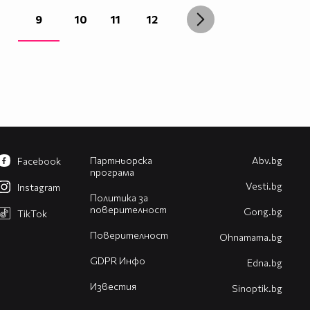
9
10
11
12
Партньорска
Abv.bg
Facebook
програма
Vesti.bg
Instagram
Политика за
поверителност
Gong.bg
TikTok
Поверителност
Оhnamama.bg
GDPR Инфо
Edna.bg
Известия
Sinoptik.bg