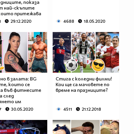
дниците, показа
т най-скъпите
 които притежава
1
29.12.2020
4688
18.05.2020
о в залата: BG
Стига с коледни филми!
те, които се
Кои ще са мачовете по
ха във фитнесите
време на празниците?
а след
янето им
7
30.05.2020
4511
21.12.2018