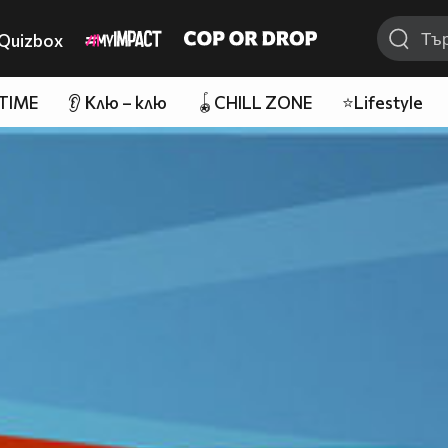
Quizbox
 TIME
👂 Клю – клю
🪀CHILL ZONE
⭐Lifestyle