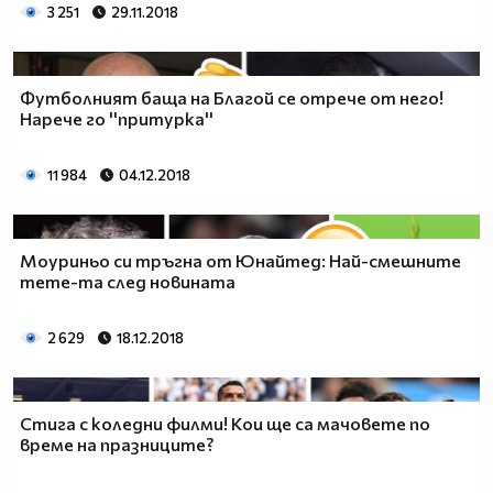
3 251
29.11.2018
Футболният баща на Благой се отрече от него!
Нарече го ''притурка''
11 984
04.12.2018
Моуриньо си тръгна от Юнайтед: Най-смешните
meme-та след новината
2 629
18.12.2018
Стига с коледни филми! Кои ще са мачовете по
време на празниците?