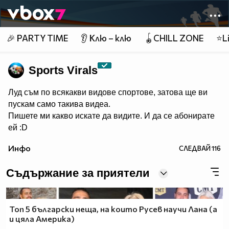
Member of
👾
🎉 PARTY TIME
👂 Клю – клю
🪀CHILL ZONE
⭐Li
Sports Virals
Луд съм по всякакви видове спортове, затова ще ви
пускам само такива видеа.
Пишете ми какво искате да видите. И да се абонирате
ей :D
Инфо
СЛЕДВАЙ
116
Съдържание за приятели
Топ 5 български неща, на които Русев научи Лана (а
и цяла Америка)