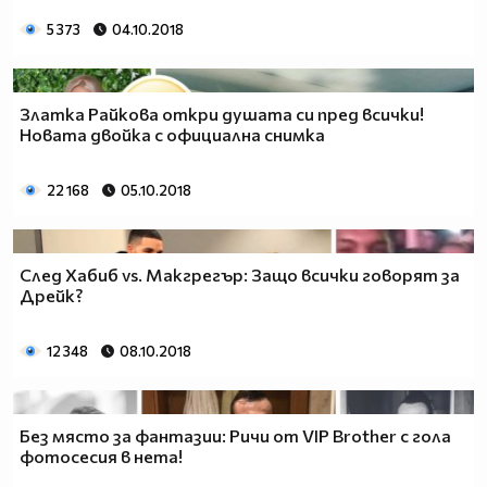
5 373
04.10.2018
Златка Райкова откри душата си пред всички!
Новата двойка с официална снимка
22 168
05.10.2018
След Хабиб vs. Макгрегър: Защо всички говорят за
Дрейк?
12 348
08.10.2018
Без място за фантазии: Ричи от VIP Brother с гола
фотосесия в нета!