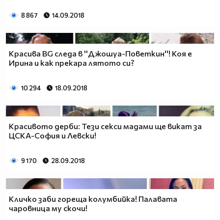
8 867
14.09.2018
Красива BG следа в ''Джошуа-Поветкин''! Коя е
Ирина и как прекара лятото си?
10 294
18.09.2018
Красивото дерби: Тези секси мадами ще викат за
ЦСКА-София и Левски!
9 170
28.09.2018
Кличко заби гореща колумбийка! Палавата
чаровница му скочи!