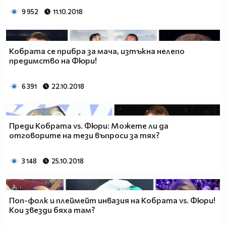
9 952
11.10.2018
Кобрата се прибра за мача, изтъкна нелепо
предимство на Фюри!
6 391
22.10.2018
Преди Кобрата vs. Фюри: Можете ли да
отговорите на тези въпроси за тях?
3 148
25.10.2018
Поп-фолк и плеймейт инвазия на Кобрата vs. Фюри!
Кои звезди бяха там?