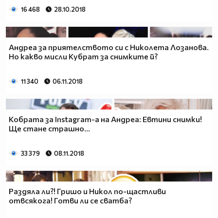
16 468
28.10.2018
Андреа за приятелството си с Николета Лозанова.
Но какво мисли Кубрат за снимките й?
11 340
06.11.2018
Кобрата за Instagram-a на Андреа: Евтини снимки!
Ще стане страшно...
33 379
08.11.2018
Раздяла ли?! Гришо и Никол по-щастливи
отвсякога! Готви ли се сватба?