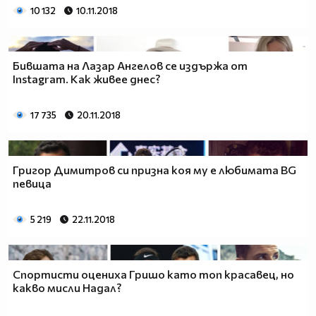
10 132
10.11.2018
Бившата на Лазар Ангелов се издържа от
Instagram. Как живее днес?
17 735
20.11.2018
Григор Димитров си призна коя му е любимата BG
певица
5 219
22.11.2018
Спортисти оцениха Гришо като топ красавец, но
какво мисли Надал?