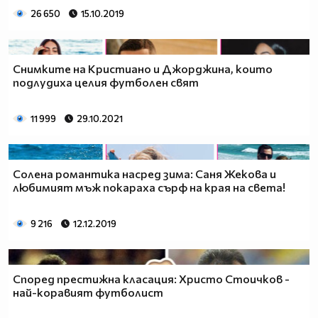
26 650
15.10.2019
Снимките на Кристиано и Джорджина, които
подлудиха целия футболен свят
11 999
29.10.2021
Солена романтика насред зима: Саня Жекова и
любимият мъж покараха сърф на края на света!
9 216
12.12.2019
Според престижна класация: Христо Стоичков -
най-коравият футболист