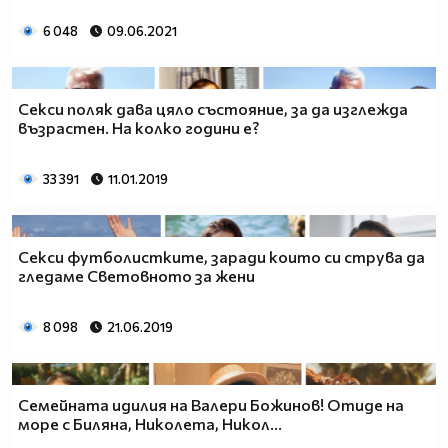
6 048
09.06.2021
Секси поляк дава цяло състояние, за да изглежда
възрастен. На колко години е?
33 391
11.01.2019
Секси футболистките, заради които си струва да
гледаме Световното за жени
8 098
21.06.2019
Семейната идилия на Валери Божинов! Отиде на
море с Биляна, Николета, Никол...