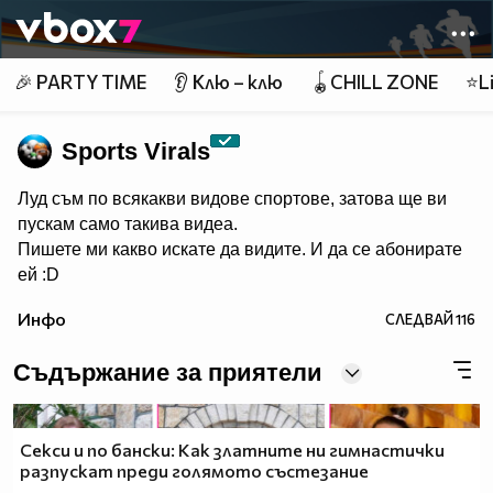
Member of
👾
🎉 PARTY TIME
👂 Клю – клю
🪀CHILL ZONE
⭐Li
Sports Virals
Луд съм по всякакви видове спортове, затова ще ви
пускам само такива видеа.
Пишете ми какво искате да видите. И да се абонирате
ей :D
Инфо
СЛЕДВАЙ
116
Съдържание за приятели
Секси и по бански: Как златните ни гимнастички
разпускат преди голямото състезание