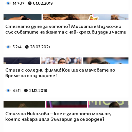
14 707
01.02.2019
Стегнато дупе за лятото? Мисията е възможно
със съветите на жената с най-красиви задни части
5 214
28.03.2021
Стига с коледни филми! Кои ще са мачовете по
време на празниците?
4 511
21.12.2018
Стиляна Николова – кое е златното момиче,
което накара цяла България да се гордее?