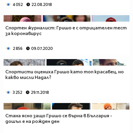
4 052
22.08.2018
Спортен журналист: Гришо е с отрицателен тест
за коронавирус
2 856
09.07.2020
Спортисти оцениха Гришо като топ красавец, но
какво мисли Надал?
3 252
29.11.2018
Стана ясно защо Гришо се върна в България -
дошъл е на рожден ден