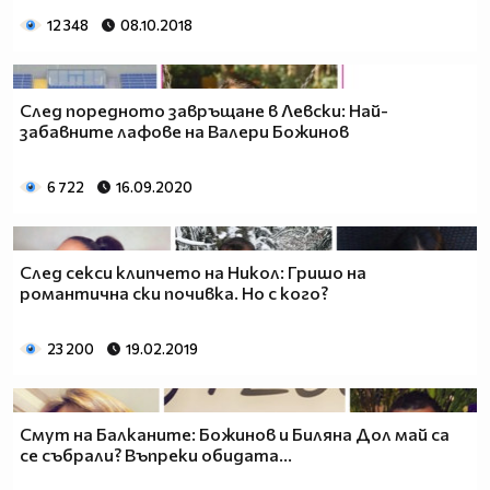
12 348
08.10.2018
След поредното завръщане в Левски: Най-
забавните лафове на Валери Божинов
6 722
16.09.2020
След секси клипчето на Никол: Гришо на
романтична ски почивка. Но с кого?
23 200
19.02.2019
Смут на Балканите: Божинов и Биляна Дол май са
се събрали? Въпреки обидата...