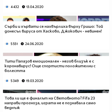
4 432
13.04.2020
Сърби и хървати се нахвърлиха върху Гришо: Той
донесъл вируса от Хасково, Джокович - невинен!
5 551
24.06.2020
Тити Папазов емоционален - негов близък е с
коронавирус! Още спортисти положителни с
болестта
5 349
19.03.2020
Това ли ще е финалът на Световното? Fifa 23
направи прогноза, играта не е познавала само
веднъж