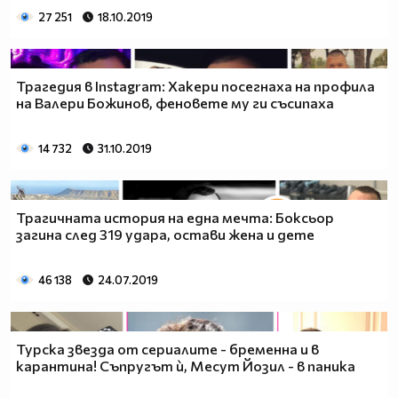
27 251
18.10.2019
Трагедия в Instagram: Хакери посегнаха на профила
на Валери Божинов, феновете му ги съсипаха
14 732
31.10.2019
Трагичната история на една мечта: Боксьор
загина след 319 удара, остави жена и дете
46 138
24.07.2019
Турска звезда от сериалите - бременна и в
карантина! Съпругът ѝ, Месут Йозил - в паника