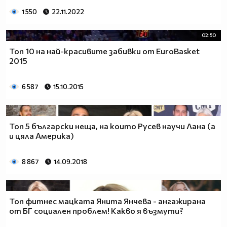
1 550
22.11.2022
02:50
Топ 10 на най-красивите забивки от EuroBasket
2015
6 587
15.10.2015
Топ 5 български неща, на които Русев научи Лана (а
и цяла Америка)
8 867
14.09.2018
Топ фитнес мацката Янита Янчева - ангажирана
от БГ социален проблем! Какво я възмути?