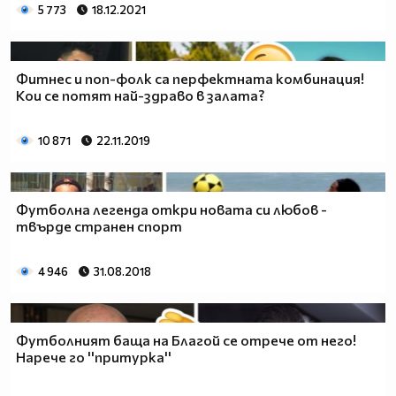
5 773
18.12.2021
Фитнес и поп-фолк са перфектната комбинация!
Кои се потят най-здраво в залата?
10 871
22.11.2019
Футболна легенда откри новата си любов -
твърде странен спорт
4 946
31.08.2018
Футболният баща на Благой се отрече от него!
Нарече го ''притурка''