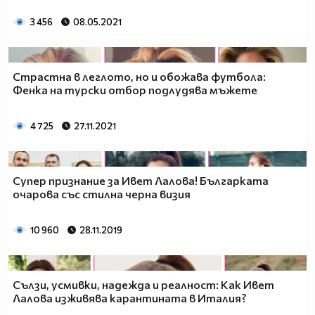
3 456
08.05.2021
Страстна в леглото, но и обожава футбола:
Фенка на турски отбор подлудява мъжете
4 725
27.11.2021
Супер признание за Ивет Лалова! Българката
очарова със стилна черна визия
10 960
28.11.2019
Сълзи, усмивки, надежда и реалност: Как Ивет
Лалова изживява карантината в Италия?