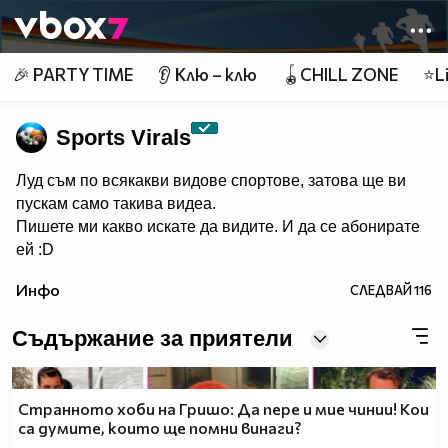
Member of
👾
🎉 PARTY TIME
👂 Клю – клю
🪀CHILL ZONE
⭐Li
Sports Virals
Луд съм по всякакви видове спортове, затова ще ви
пускам само такива видеа.
Пишете ми какво искате да видите. И да се абонирате
ей :D
Инфо
СЛЕДВАЙ
116
Съдържание за приятели
Странното хоби на Гришо: Да пере и мие чинии! Кои
са думите, които ще помни винаги?