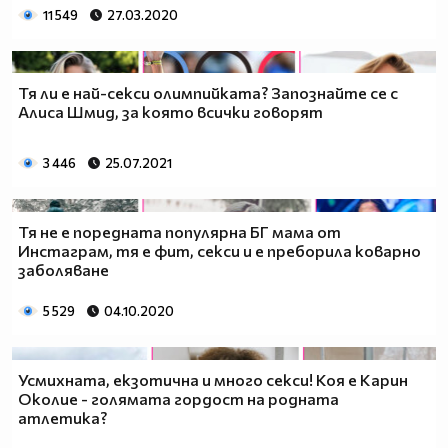
11 549
27.03.2020
Тя ли е най-секси олимпийката? Запознайте се с
Алиса Шмид, за която всички говорят
3 446
25.07.2021
Тя не е поредната популярна БГ мама от
Инстаграм, тя е фит, секси и е преборила коварно
заболяване
5 529
04.10.2020
Усмихната, екзотична и много секси! Коя е Карин
Околие - голямата гордост на родната
атлетика?