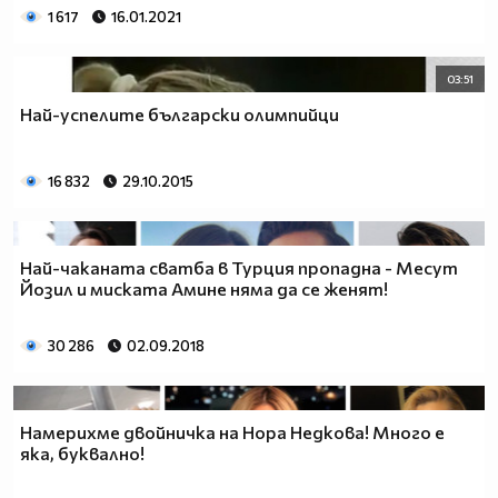
1 617
16.01.2021
03:51
Най-успелите български олимпийци
16 832
29.10.2015
Най-чаканата сватба в Турция пропадна - Месут
Йозил и миската Амине няма да се женят!
30 286
02.09.2018
Намерихме двойничка на Нора Недкова! Много е
яка, буквално!