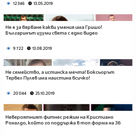
12 346
13.05.2019
Не е за вярване какви умения има Гришо!
Българинът изуми света с едно видео
9 722
13.08.2019
Не семейство, а истинска мечта! Боксьорът
Тервел Пулев има наистина всичко!
20 044
25.10.2019
Невероятният фитнес режим на Кристиано
Роналдо, който го поддържа в топ форма на 36