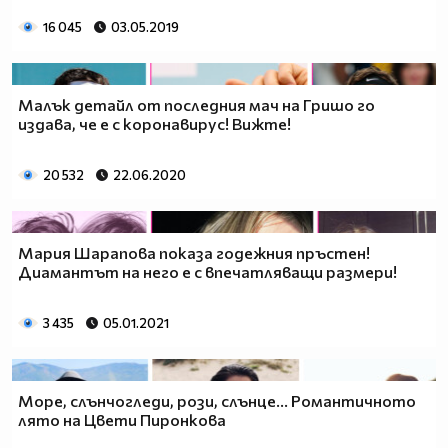
16 045
03.05.2019
Малък детайл от последния мач на Гришо го
издава, че е с коронавирус! Вижте!
20 532
22.06.2020
Мария Шарапова показа годежния пръстен!
Диамантът на него е с впечатляващи размери!
3 435
05.01.2021
Море, слънчогледи, рози, слънце... Романтичното
лято на Цвети Пиронкова