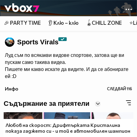
Member of
👾
🎉 PARTY TIME
👂 Клю – клю
🪀CHILL ZONE
⭐Li
Sports Virals
Луд съм по всякакви видове спортове, затова ще ви
пускам само такива видеа.
Пишете ми какво искате да видите. И да се абонирате
ей :D
Инфо
СЛЕДВАЙ
116
Съдържание за приятели
Любов на скорост: Дрифтърката Кристалина
показа гаджето си - и той е автомобилен шампион