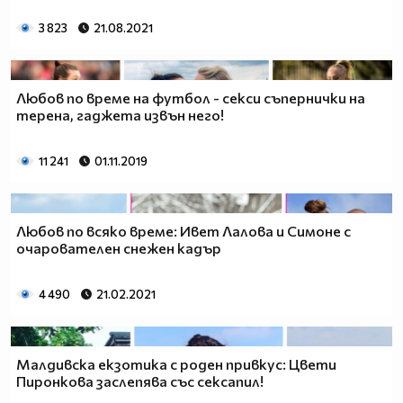
3 823
21.08.2021
Любов по време на футбол - секси съпернички на
терена, гаджета извън него!
11 241
01.11.2019
Любов по всяко време: Ивет Лалова и Симоне с
очарователен снежен кадър
4 490
21.02.2021
Малдивска екзотика с роден привкус: Цвети
Пиронкова заслепява със сексапил!