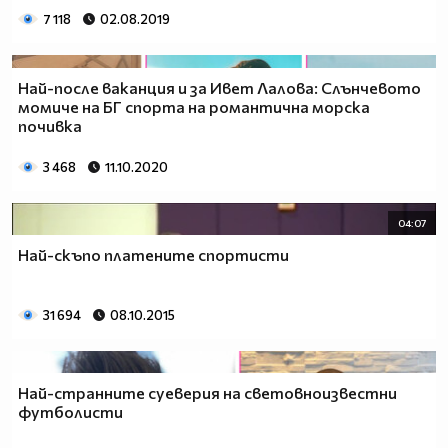
7 118
02.08.2019
Най-после ваканция и за Ивет Лалова: Слънчевото
момиче на БГ спорта на романтична морска
почивка
3 468
11.10.2020
04:07
Най-скъпо платените спортисти
31 694
08.10.2015
Най-странните суеверия на световноизвестни
футболисти