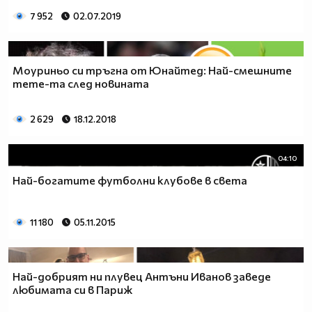
7 952
02.07.2019
Моуриньо си тръгна от Юнайтед: Най-смешните
meme-та след новината
2 629
18.12.2018
04:10
Най-богатите футболни клубове в света
11 180
05.11.2015
Най-добрият ни плувец Антъни Иванов заведе
любимата си в Париж