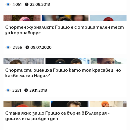
4 051
22.08.2018
Спортен журналист: Гришо е с отрицателен тест
за коронавирус
2 856
09.07.2020
Спортисти оцениха Гришо като топ красавец, но
какво мисли Надал?
3 251
29.11.2018
Стана ясно защо Гришо се върна в България -
дошъл е на рожден ден