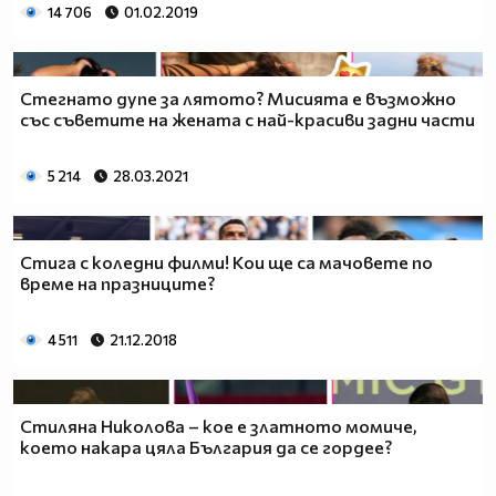
14 706
01.02.2019
Стегнато дупе за лятото? Мисията е възможно
със съветите на жената с най-красиви задни части
5 214
28.03.2021
Стига с коледни филми! Кои ще са мачовете по
време на празниците?
4 511
21.12.2018
Стиляна Николова – кое е златното момиче,
което накара цяла България да се гордее?