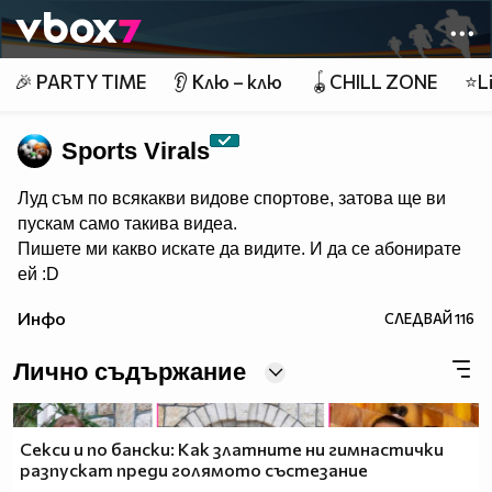
Member of
👾
🎉 PARTY TIME
👂 Клю – клю
🪀CHILL ZONE
⭐Li
Sports Virals
Луд съм по всякакви видове спортове, затова ще ви
пускам само такива видеа.
Пишете ми какво искате да видите. И да се абонирате
ей :D
Инфо
СЛЕДВАЙ
116
Лично съдържание
Секси и по бански: Как златните ни гимнастички
разпускат преди голямото състезание