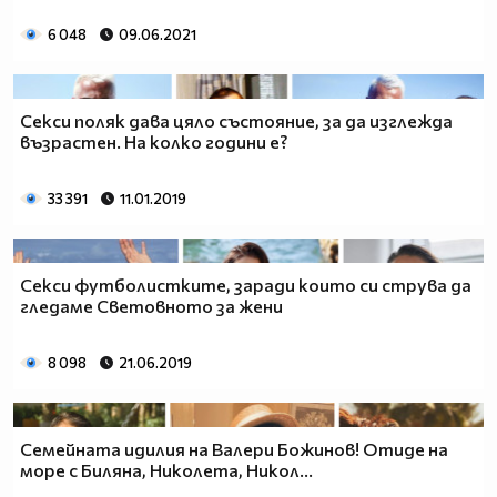
6 048
09.06.2021
Секси поляк дава цяло състояние, за да изглежда
възрастен. На колко години е?
33 391
11.01.2019
Секси футболистките, заради които си струва да
гледаме Световното за жени
8 098
21.06.2019
Семейната идилия на Валери Божинов! Отиде на
море с Биляна, Николета, Никол...