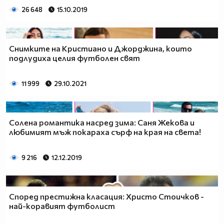
26 648
15.10.2019
Снимките на Кристиано и Джорджина, които
подлудиха целия футболен свят
11 999
29.10.2021
Солена романтика насред зима: Саня Жекова и
любимият мъж покараха сърф на края на света!
9 216
12.12.2019
Според престижна класация: Христо Стоичков -
най-коравият футболист