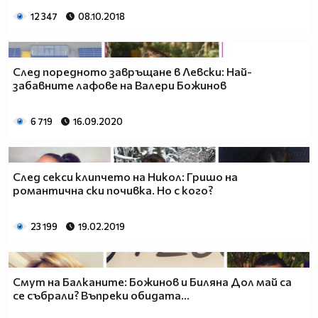
12 347
08.10.2018
След поредното завръщане в Левски: Най-
забавните лафове на Валери Божинов
6 719
16.09.2020
След секси клипчето на Никол: Гришо на
романтична ски почивка. Но с кого?
23 199
19.02.2019
Смут на Балканите: Божинов и Биляна Дол май са
се събрали? Въпреки обидата...