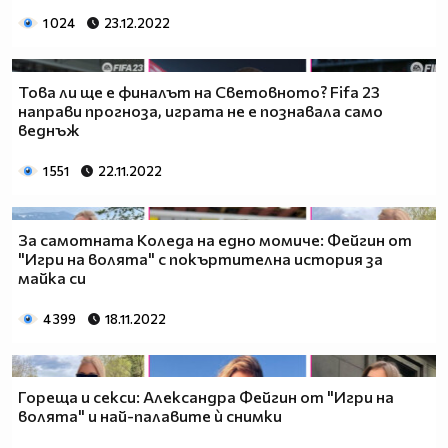
1 024
23.12.2022
Това ли ще е финалът на Световното? Fifa 23
направи прогноза, играта не е познавала само
веднъж
1 551
22.11.2022
За самотната Коледа на едно момиче: Фейгин от
"Игри на волята" с покъртителна история за
майка си
4 399
18.11.2022
Гореща и секси: Александра Фейгин от "Игри на
волята" и най-палавите ѝ снимки