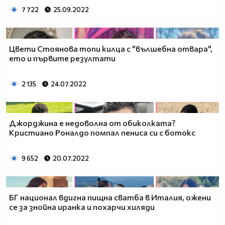
7 722
25.09.2022
Цвети Стоянова топи килца с "вълшебна отвара",
ето и първите резултати
2 135
24.07.2022
Джорджина е недоволна от обиколката?
Кристиано Роналдо помпал пениса си с ботокс
9 652
20.07.2022
БГ национал вдигна пищна сватба в Италия, ожени
се за знойна иранка и похарчи хиляди