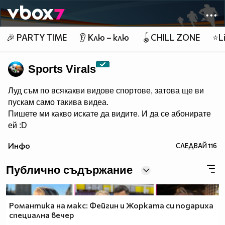
Member of
👾
🎉 PARTY TIME
👂 Клю – клю
🪀CHILL ZONE
⭐Li
Sports Virals
Луд съм по всякакви видове спортове, затова ще ви
пускам само такива видеа.
Пишете ми какво искате да видите. И да се абонирате
ей :D
Инфо
СЛЕДВАЙ
116
Публично съдържание
Романтика на макс: Фейгин и Жорката си подариха
специална вечер