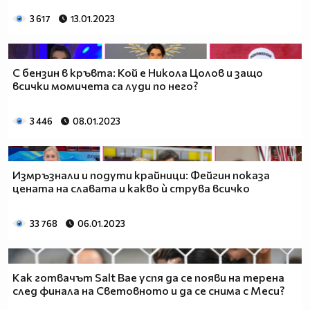
3 617
13.01.2023
С бензин в кръвта: Кой е Никола Цолов и защо
всички момичета са луди по него?
3 446
08.01.2023
Измръзнали и подути крайници: Фейгин показа
цената на славата и какво ѝ струва всичко
33 768
06.01.2023
Как готвачът Salt Bae успя да се появи на терена
след финала на Световното и да се снима с Меси?