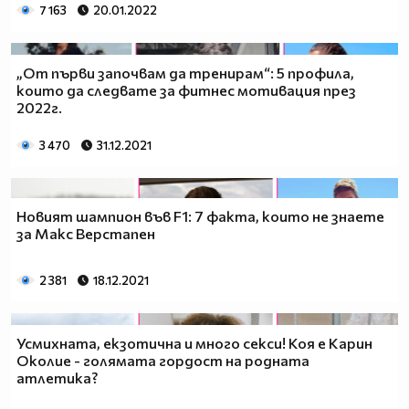
7 163
20.01.2022
„От първи започвам да тренирам“: 5 профила,
които да следвате за фитнес мотивация през
2022г.
3 470
31.12.2021
Новият шампион във F1: 7 факта, които не знаете
за Макс Верстапен
2 381
18.12.2021
Усмихната, екзотична и много секси! Коя е Карин
Околие - голямата гордост на родната
атлетика?