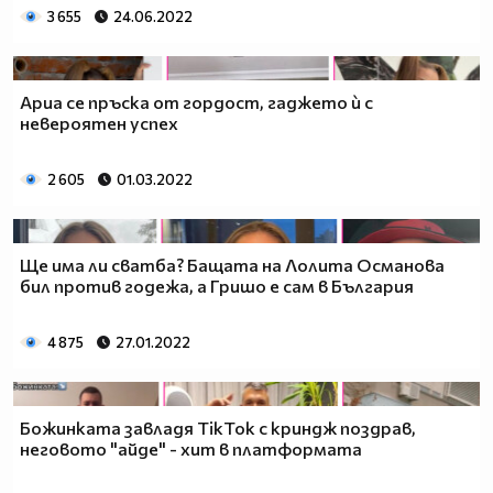
3 655
24.06.2022
Ариа се пръска от гордост, гаджето ѝ с
невероятен успех
2 605
01.03.2022
Ще има ли сватба? Бащата на Лолита Османова
бил против годежа, а Гришо е сам в България
4 875
27.01.2022
Божинката завладя TikTok с криндж поздрав,
неговото "айде" - хит в платформата