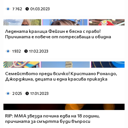
7 762
01.03.2023
Ледената кралица Фейгин е бясна с право!
Причината е повече от потресаваща и обидна
1 932
17.02.2023
Семейството преди всичко! Кристиано Роналдо,
Джорджина, децата и една красива приказка
2 025
17.01.2023
RIP: MMA звезда почина едва на 18 години,
причината за смъртта буди въпроси