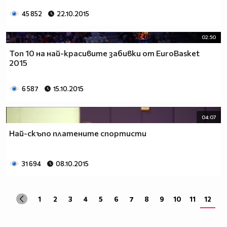
45 852
22.10.2015
02:50
Топ 10 на най-красивите забивки от EuroBasket
2015
6 587
15.10.2015
04:07
Най-скъпо платените спортисти
31 694
08.10.2015
1
2
3
4
5
6
7
8
9
10
11
12