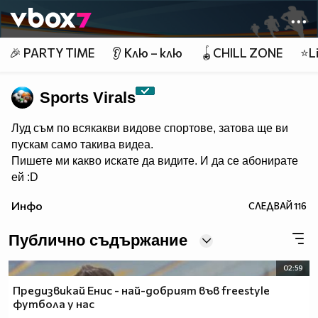
Member of
👾
🎉 PARTY TIME
👂 Клю – клю
🪀CHILL ZONE
⭐Li
Sports Virals
Луд съм по всякакви видове спортове, затова ще ви
пускам само такива видеа.
Пишете ми какво искате да видите. И да се абонирате
ей :D
Инфо
СЛЕДВАЙ
116
Публично съдържание
02:59
Предизвикай Енис - най-добрият във freestyle
футбола у нас