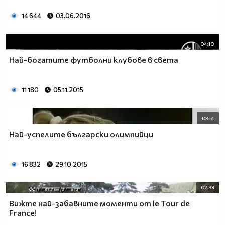
14 644
03.06.2016
04:10
Най-богатите футболни клубове в света
11 180
05.11.2015
03:51
Най-успелите български олимпийци
16 832
29.10.2015
02:33
Вижте най-забавните моменти от le Tour de
France!