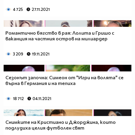
4 725
27.11.2021
Романтично бягство в рая: Лолита и Гришо с
ваканция на частния остров на милиардер
3 209
19.11.2021
Сезонът започна: Симеон от "Игри на волята" се
върна в Германия и на тепиха
18 712
04.11.2021
Снимките на Кристиано и Джорджина, които
подлудиха целия футболен свят