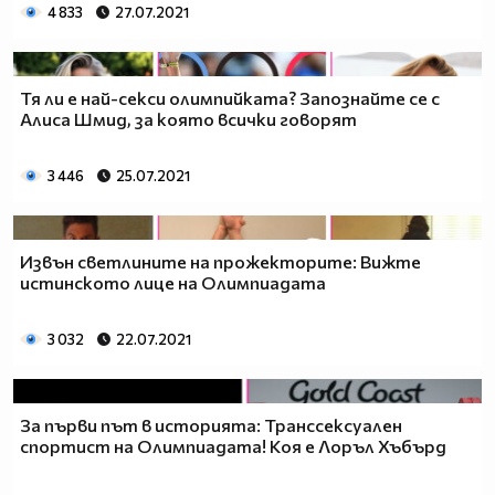
4 833
27.07.2021
Тя ли е най-секси олимпийката? Запознайте се с
Алиса Шмид, за която всички говорят
3 446
25.07.2021
Извън светлините на прожекторите: Вижте
истинското лице на Олимпиадата
3 032
22.07.2021
За първи път в историята: Транссексуален
спортист на Олимпиадата! Коя е Лоръл Хъбърд