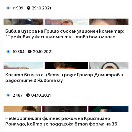
11 999
29.10.2021
Бивша изгора на Гришо със сензационен коментар:
"Преживях ужасни моменти... това боли много"
10 864
20.10.2021
Когато всичко е цветя и рози: Григор Димитров и
радостите в живота му
2 487
04.10.2021
Невероятният фитнес режим на Кристиано
Роналдо, който го поддържа в топ форма на 36