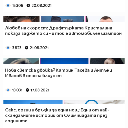
15 306
20.08.2021
Любов на скорост: Дрифтърката Кристалина
показа гаджето си - и той е автомобилен шампион
3 823
21.08.2021
Нова светска двойка? Катрин Тасева и Антъни
Иванов в опасна близост
13 031
17.08.2021
Секс, оргии и връзки за една нощ: Едни от най-
скандалните истории от Олимпиадата през
годините