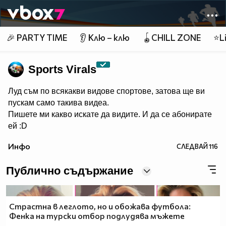
Member of
👾
🎉 PARTY TIME
👂 Клю – клю
🪀CHILL ZONE
⭐Li
Sports Virals
Луд съм по всякакви видове спортове, затова ще ви
пускам само такива видеа.
Пишете ми какво искате да видите. И да се абонирате
ей :D
Инфо
СЛЕДВАЙ
116
Публично съдържание
Страстна в леглото, но и обожава футбола:
Фенка на турски отбор подлудява мъжете