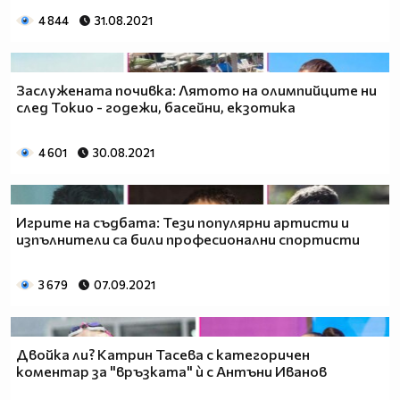
4 844
31.08.2021
Заслужената почивка: Лятото на олимпийците ни
след Токио - годежи, басейни, екзотика
4 601
30.08.2021
Игрите на съдбата: Тези популярни артисти и
изпълнители са били професионални спортисти
3 679
07.09.2021
Двойка ли? Катрин Тасева с категоричен
коментар за "връзката" ѝ с Антъни Иванов