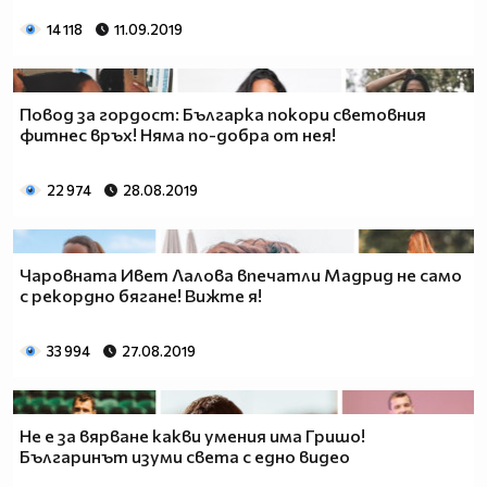
14 118
11.09.2019
Повод за гордост: Българка покори световния
фитнес връх! Няма по-добра от нея!
22 974
28.08.2019
Чаровната Ивет Лалова впечатли Мадрид не само
с рекордно бягане! Вижте я!
33 994
27.08.2019
Не е за вярване какви умения има Гришо!
Българинът изуми света с едно видео