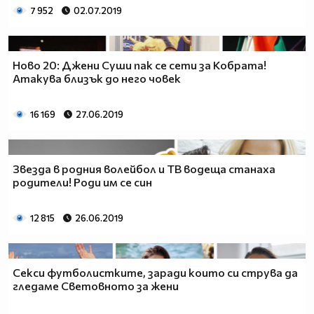
7 952
02.07.2019
Ново 20: Джени Суши пак се сети за Кобрата!
Атакува близък до него човек
16 169
27.06.2019
Звезда в родния волейбол и ТВ водеща станаха
родители! Роди им се син
12 815
26.06.2019
Секси футболистките, заради които си струва да
гледаме Световното за жени