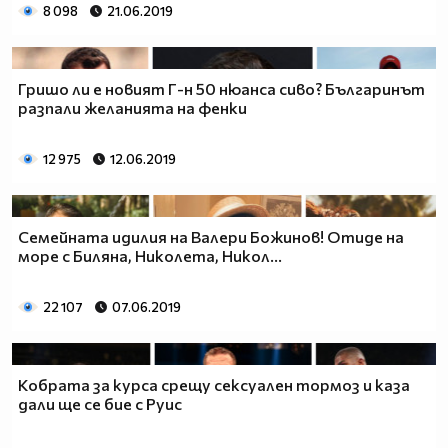
8 098
21.06.2019
Гришо ли е новият Г-н 50 нюанса сиво? Българинът
разпали желанията на фенки
12 975
12.06.2019
Семейната идилия на Валери Божинов! Отиде на
море с Биляна, Николета, Никол...
22 107
07.06.2019
Кобрата за курса срещу сексуален тормоз и каза
дали ще се бие с Руис