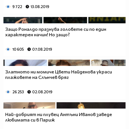
9 722
13.08.2019
Защо Роналдо празнува головете си по един
характерен начин! Но защо?
10 605
07.08.2019
Златното ни момиче Цвети Найденова украси
плажовете на Слънчев бряг
26 253
02.08.2019
Най-добрият ни плувец Антъни Иванов заведе
любимата си в Париж