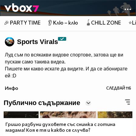
Member of
👾
🎉 PARTY TIME
👂 Клю – клю
🪀CHILL ZONE
⭐Li
Sports Virals
Луд съм по всякакви видове спортове, затова ще ви
пускам само такива видеа.
Пишете ми какво искате да видите. И да се абонирате
ей :D
Инфо
СЛЕДВАЙ
116
Публично съдържание
Гришо разбуни духовете със снимка с готина
мадама! Коя е тя и какво се случва?