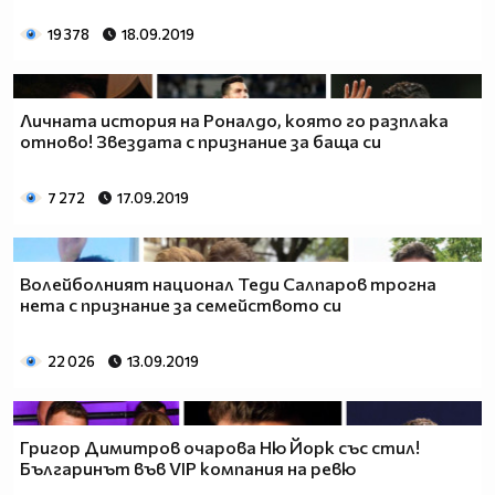
19 378
18.09.2019
Личната история на Роналдо, която го разплака
отново! Звездата с признание за баща си
7 272
17.09.2019
Волейболният национал Теди Салпаров трогна
нета с признание за семейството си
22 026
13.09.2019
Григор Димитров очарова Ню Йорк със стил!
Българинът във VIP компания на ревю