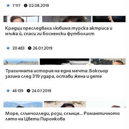
7 117
02.08.2019
Крадци преследваха любима турска актриса и
мъжа ѝ, спаси ги босненски футболист
20 483
26.07.2019
Трагичната история на една мечта: Боксьор
загина след 319 удара, остави жена и дете
46 139
24.07.2019
Море, слънчогледи, рози, слънце... Романтичното
лято на Цвети Пиронкова