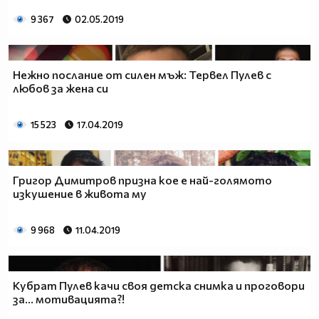
9 367
02.05.2019
Нежно послание от силен мъж: Тервел Пулев с
любов за жена си
15 523
17.04.2019
Григор Димитров призна кое е най-голямото
изкушение в живота му
9 968
11.04.2019
Кубрат Пулев качи своя детска снимка и проговори
за... мотивацията?!