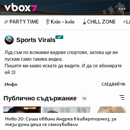
Member of
👾
🎉 PARTY TIME
👂 Клю – клю
🪀CHILL ZONE
⭐Li
Sports Virals
Луд съм по всякакви видове спортове, затова ще ви
пускам само такива видеа.
Пишете ми какво искате да видите. И да се абонирате
ей :D
Инфо
СЛЕДВАЙ
116
Публично съдържание
Ново 20: Суши обвини Андреа в кибертормоз, за
тези думи деца се самоубивали