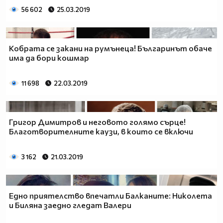
56 602
25.03.2019
Кобрата се закани на румънеца! Българинът обаче
има да бори кошмар
11 698
22.03.2019
Григор Димитров и неговото голямо сърце!
Благотворителните каузи, в които се включи
3 162
21.03.2019
Едно приятелство впечатли Балканите: Николета
и Биляна заедно гледат Валери