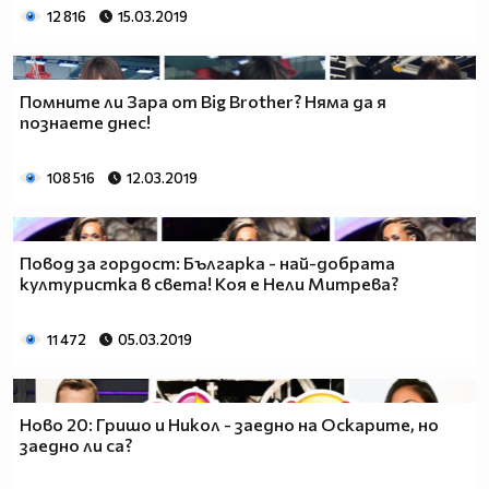
12 816
15.03.2019
Помните ли Зара от Big Brother? Няма да я
познаете днес!
108 516
12.03.2019
Повод за гордост: Българка - най-добрата
културистка в света! Коя е Нели Митрева?
11 472
05.03.2019
Ново 20: Гришо и Никол - заедно на Оскарите, но
заедно ли са?