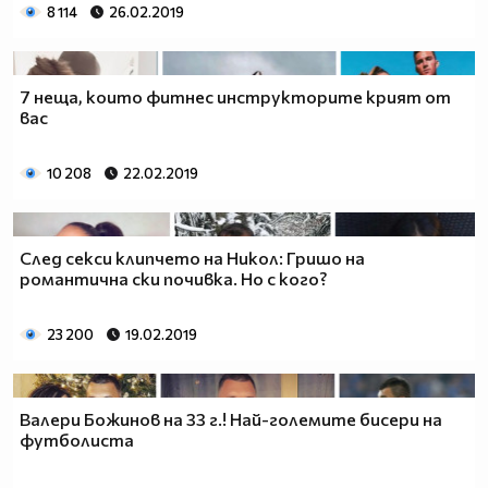
8 114
26.02.2019
7 неща, които фитнес инструкторите крият от
вас
10 208
22.02.2019
След секси клипчето на Никол: Гришо на
романтична ски почивка. Но с кого?
23 200
19.02.2019
Валери Божинов на 33 г.! Най-големите бисери на
футболиста