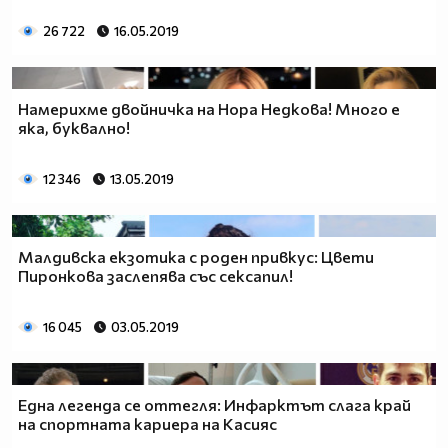
26 722
16.05.2019
Намерихме двойничка на Нора Недкова! Много е
яка, буквално!
12 346
13.05.2019
Малдивска екзотика с роден привкус: Цвети
Пиронкова заслепява със сексапил!
16 045
03.05.2019
Една легенда се оттегля: Инфарктът слага край
на спортната кариера на Касияс