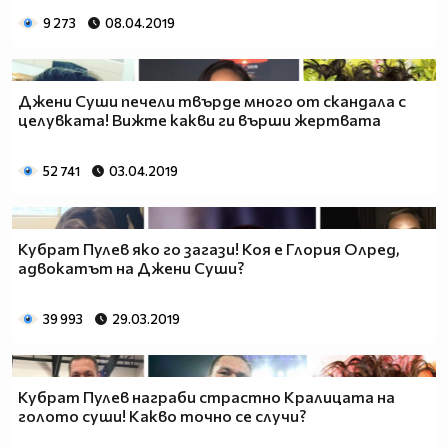
9 273
08.04.2019
Джени Суши печели твърде много от скандала с
целувката! Вижте какви ги върши жертвата
52 741
03.04.2019
Кубрат Пулев яко го загази! Коя е Глория Олред,
адвокатът на Джени Суши?
39 993
29.03.2019
Кубрат Пулев награби страстно Кралицата на
голото суши! Какво точно се случи?