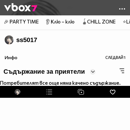
Member of
👾
🎉 PARTY TIME
👂 Клю – клю
🪀CHILL ZONE
⭐Li
ss5017
Инфо
СЛЕДВАЙ
1
Съдържание за приятели
Потребителят все още няма качено съдържание.