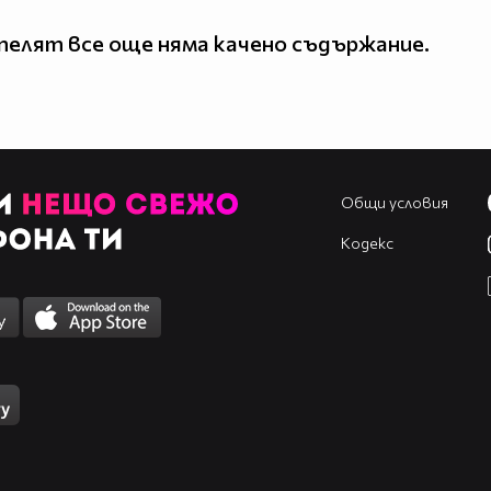
елят все още няма качено съдържание.
Общи условия
Кодекс