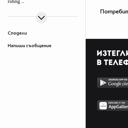
riding ..
Потребит
Сподели
Напиши съобщение