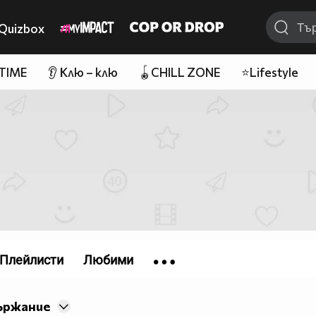
Quizbox
 TIME
👂 Клю – клю
🪀CHILL ZONE
⭐Lifestyle
Плейлисти
Любими
ържание