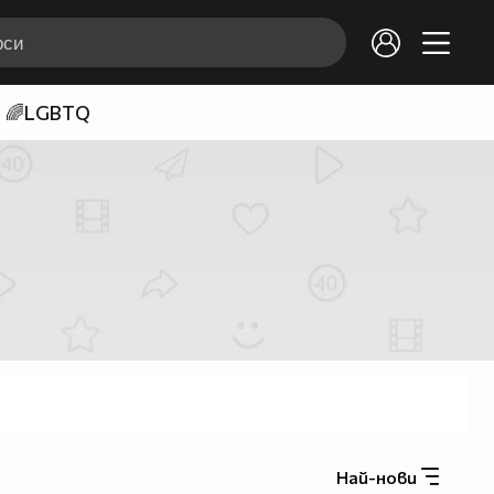
🌈LGBTQ
Най-нови