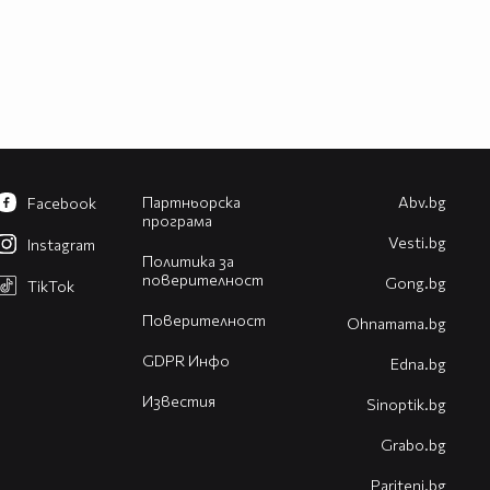
Партньорска
Abv.bg
Facebook
програма
Vesti.bg
Instagram
Политика за
поверителност
Gong.bg
TikTok
Поверителност
Оhnamama.bg
GDPR Инфо
Edna.bg
Известия
Sinoptik.bg
Grabo.bg
Pariteni.bg