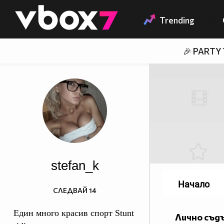
Member of
👾
Trending
🎉 PARTY
stefan_k
Начало
СЛЕДВАЙ
14
Eдин много красив спорт Stunt
Лично съд