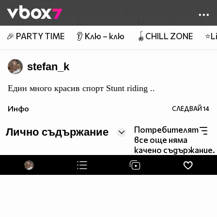
Member of
👾
🎉 PARTY TIME
👂 Клю – клю
🪀CHILL ZONE
⭐Li
stefan_k
Eдин много красив спорт Stunt riding ..
Инфо
СЛЕДВАЙ
14
Потребителят
Лично съдържание
все още няма
качено съдържание.