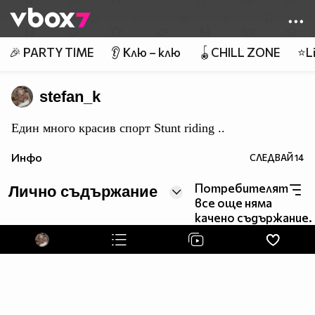
Member of
👾
🎉 PARTY TIME
👂 Клю – клю
🪀CHILL ZONE
⭐Li
stefan_k
Eдин много красив спорт Stunt riding ..
Инфо
СЛЕДВАЙ
14
Потребителят
Лично съдържание
все още няма
качено съдържание.