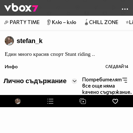
Member of
👾
🎉 PARTY TIME
👂 Клю – клю
🪀CHILL ZONE
⭐Li
stefan_k
Eдин много красив спорт Stunt riding ..
Инфо
СЛЕДВАЙ
14
Потребителят
Лично съдържание
все още няма
качено съдържание.