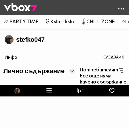
Member of
👾
🎉 PARTY TIME
👂 Клю – клю
🪀CHILL ZONE
⭐Li
stefko047
Инфо
СЛЕДВАЙ
0
Потребителят
Лично съдържание
все още няма
качено съдържание.