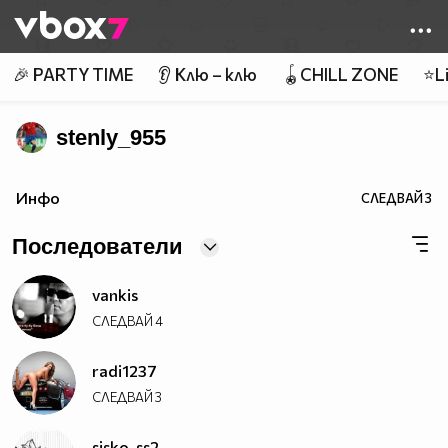
Member of
👾
🎉 PARTY TIME
👂 Клю – клю
🪀CHILL ZONE
⭐Li
stenly_955
Инфо
СЛЕДВАЙ
3
Последователи
vankis
СЛЕДВАЙ
4
radi1237
СЛЕДВАЙ
3
sisko_ss2