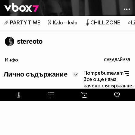
Member of
👾
🎉 PARTY TIME
👂 Клю – клю
🪀CHILL ZONE
⭐Li
stereoto
Инфо
СЛЕДВАЙ
659
Потребителят
Лично съдържание
все още няма
качено съдържание.