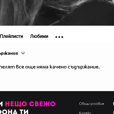
Плейлисти
Любими
ържание
елят все още няма качено съдържание.
Общи условия
Кодекс