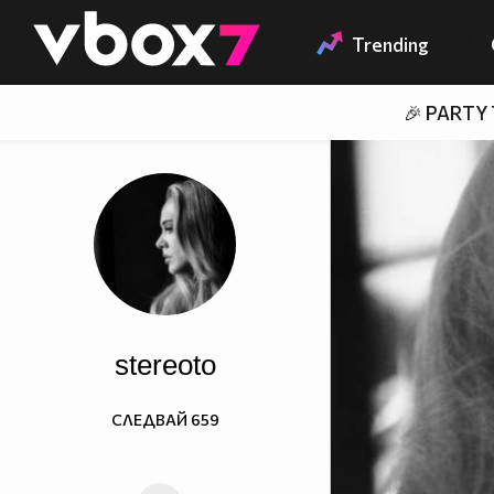
Member of
👾
Trending
🎉 PARTY
stereoto
СЛЕДВАЙ
659