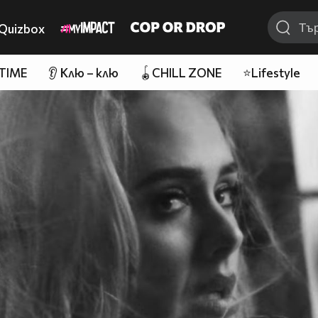
Quizbox
 TIME
👂 Клю – клю
🪀CHILL ZONE
⭐Lifestyle