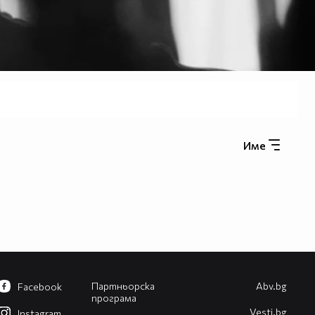
Име
Партньорска
Abv.bg
Facebook
програма
Vesti.bg
Instagram