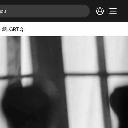
🌈LGBTQ