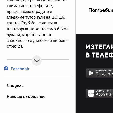
снимахме с телефоните,
Потребит
прескачахме оградите и
гледахме туториъли на ЦС 1.6,
когато Ютуб беше далечна
платформа, за която само бяхме
чували, морето, за което
знаехме, че е дълбоко и ни беше
страх да
се удавим, затова си плискахме
в локвата. Тези от нас, които
израснаха с Вбокс, помнят как
Facebook
след даскало, първата работа
беше да си похарчиш
спестеното от закуска левче в
Сподели
най-близките "компи", отваряха
се 3 неща - Вбокса, Скайпа и
Напиши съобщение
ЦС-а. Времена с незаличим чар,
спомените за които са
навсякъде измежду почти 300-та