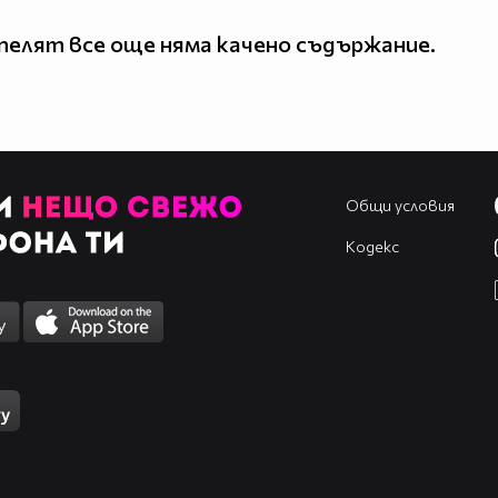
елят все още няма качено съдържание.
Общи условия
Кодекс