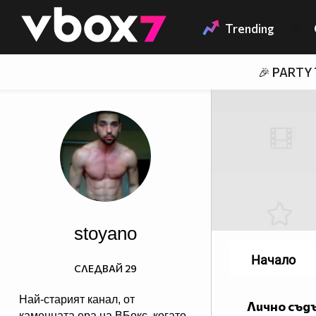
Member of
👾
Trending
🎉 PARTY
stoyano
Начало
СЛЕДВАЙ
29
Най-старият канал, от
Лично съд
каменната ера на ВБокс, когато