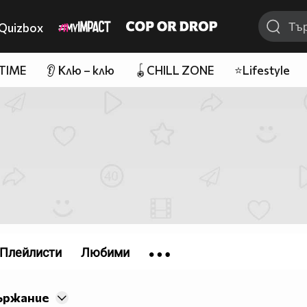
Quizbox
 TIME
👂 Клю – клю
🪀CHILL ZONE
⭐Lifestyle
Плейлисти
Любими
ържание