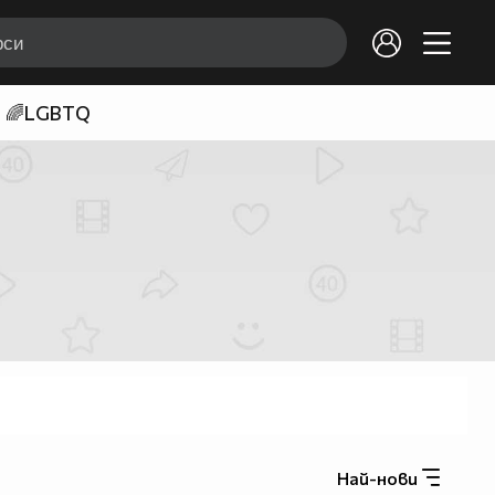
🌈LGBTQ
Най-нови