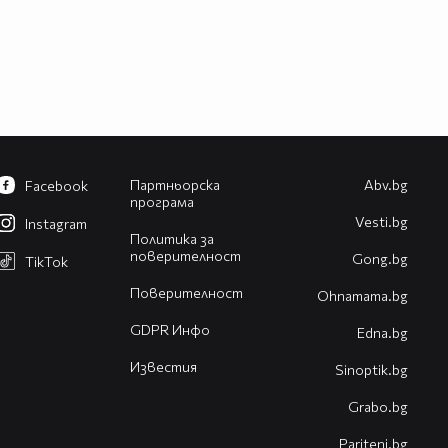
Партньорска
Abv.bg
Facebook
програма
Vesti.bg
Instagram
Политика за
поверителност
Gong.bg
TikTok
Поверителност
Оhnamama.bg
GDPR Инфо
Edna.bg
Известия
Sinoptik.bg
Grabo.bg
Pariteni.bg