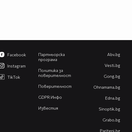
Партньорска
Abv.bg
Facebook
програма
Vesti.bg
Instagram
Политика за
поверителност
Gong.bg
TikTok
Поверителност
Оhnamama.bg
GDPR Инфо
Edna.bg
Известия
Sinoptik.bg
Grabo.bg
Pariteni.bg