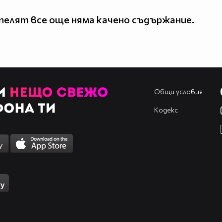
елят все още няма качено съдържание.
Общи условия
Кодекс