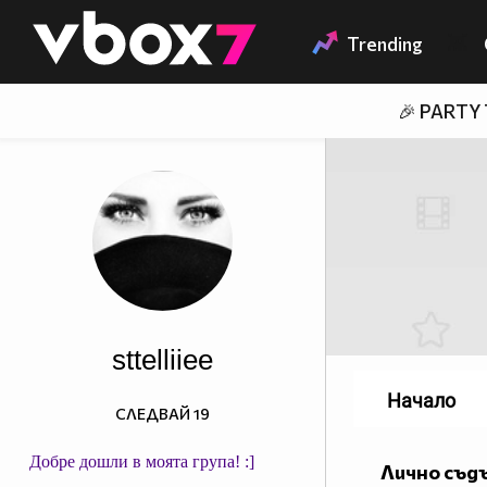
Member of
👾
Trending
🎉 PARTY
sttelliiee
Начало
СЛЕДВАЙ
19
Добре дошли в моята група! :]
Лично съд