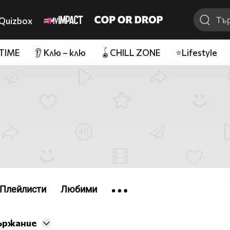
Quizbox
 TIME
👂 Клю – клю
🪀CHILL ZONE
⭐Lifestyle
Плейлисти
Любими
ържание