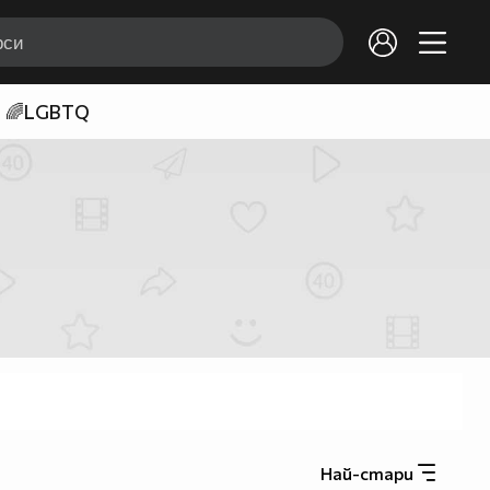
🌈LGBTQ
Най-стари