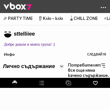
Member of
👾
🎉 PARTY TIME
👂 Клю – клю
🪀CHILL ZONE
⭐Li
sttelliiee
Добре дошли в моята група! :]
Инфо
СЛЕДВАЙ
19
Потребителят
Лично съдържание
все още няма
качено съдържание.