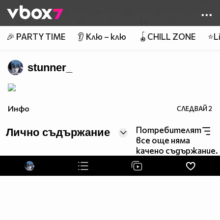
Member of
👾
🎉 PARTY TIME
👂 Клю – клю
🪀CHILL ZONE
⭐Li
stunner_
Инфо
СЛЕДВАЙ
2
Потребителят
Лично съдържание
все още няма
качено съдържание.