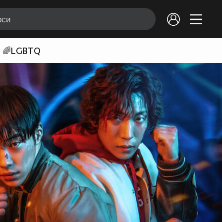
🌈LGBTQ