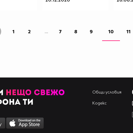
1
2
...
7
8
9
10
11
Общи условия
Кодекс