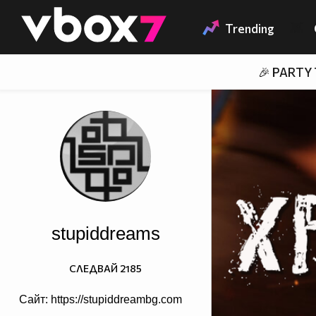
Member of
👾
Trending
🎉 PARTY
stupiddreams
СЛЕДВАЙ
2185
Сайт: https://stupiddreambg.com