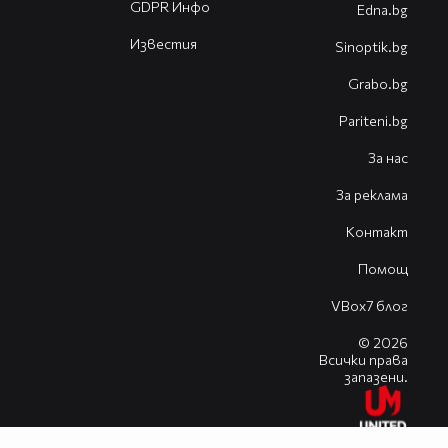
GDPR Инфо
Edna.bg
Известия
Sinoptik.bg
Grabo.bg
Pariteni.bg
За нас
За реклама
Контакт
Помощ
VBox7 блог
© 2026
Всички права
запазени.