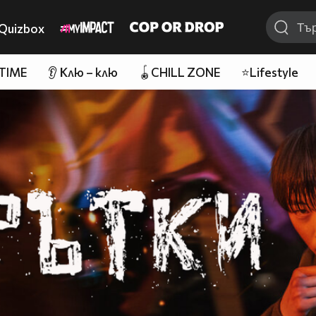
Quizbox
 TIME
👂 Клю – клю
🪀CHILL ZONE
⭐Lifestyle