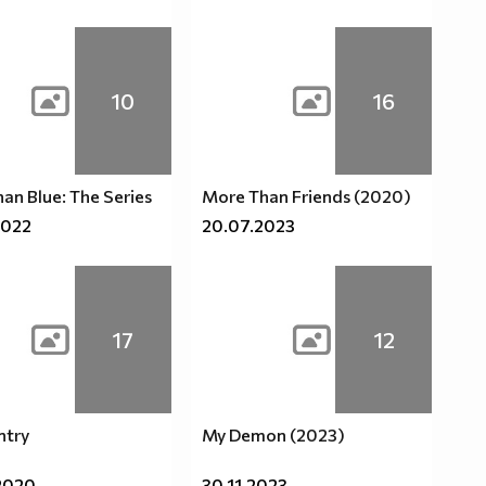
10
16
an Blue: The Series
More Than Friends (2020)
2022
20.07.2023
17
12
ntry
My Demon (2023)
2020
30.11.2023