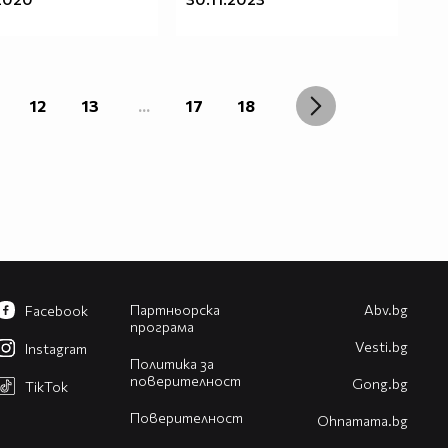
12
13
...
17
18
Партньорска
Abv.bg
Facebook
програма
Vesti.bg
Instagram
Политика за
поверителност
Gong.bg
TikTok
Поверителност
Оhnamama.bg