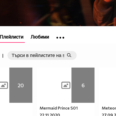
Плейлисти
Любими
|
20
6
Mermaid Prince S01
Meteor
22.11.2020
27.09.