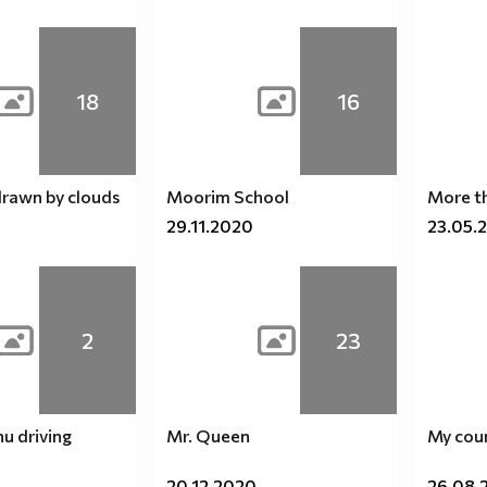
18
16
rawn by clouds
Moorim School
More th
29.11.2020
23.05.
2
23
u driving
Mr. Queen
My cou
20.12.2020
26.08.