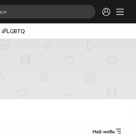
🌈LGBTQ
Най-нови