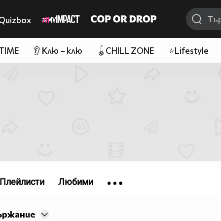
Quizbox
 TIME
👂 Клю – клю
🪀CHILL ZONE
⭐Lifestyle
Плейлисти
Любими
ържание