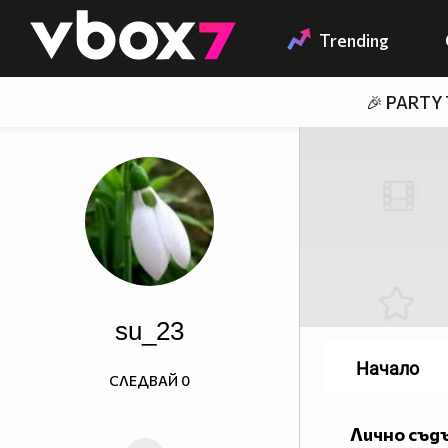
Member of
👾
Trending
🎉 PARTY
su_23
Начало
СЛЕДВАЙ
0
Лично съд