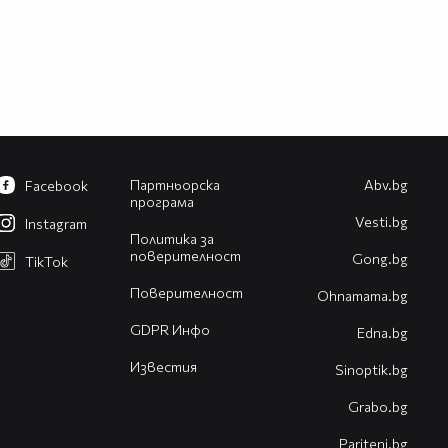
Партньорска
Abv.bg
Facebook
програма
Vesti.bg
Instagram
Политика за
поверителност
Gong.bg
TikTok
Поверителност
Оhnamama.bg
GDPR Инфо
Edna.bg
Известия
Sinoptik.bg
Grabo.bg
Pariteni.bg