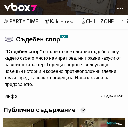
Member of
👾
🎉 PARTY TIME
👂 Клю – клю
🪀CHILL ZONE
⭐Li
Съдебен спор
"Съдебен спор"
е първото в България съдебно шоу,
където своето място намират реални правни казуси от
различен характер. Горещи спорове, вълнуващи
човешки истории и коренно противоположни гледни
точки, представени от водещата Нана и екипа на
предаването.
"Съдебен спор" - събота и неделя, 11.00 ч., по Нова.
Инфо
СЛЕДВАЙ
658
Eпизодите на предаването може да гледате и в
Публично съдържание
16:04