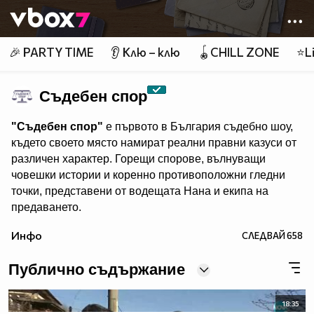
Member of
👾
🎉 PARTY TIME
👂 Клю – клю
🪀CHILL ZONE
⭐Li
Съдебен спор
"Съдебен спор"
е първото в България съдебно шоу,
където своето място намират реални правни казуси от
различен характер. Горещи спорове, вълнуващи
човешки истории и коренно противоположни гледни
точки, представени от водещата Нана и екипа на
предаването.
"Съдебен спор" - събота и неделя, 11.00 ч., по Нова.
Инфо
СЛЕДВАЙ
658
Eпизодите на предаването може да гледате и в
Публично съдържание
18:35