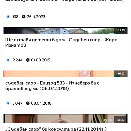
138
26.11.2023
09:13
Ще оставя детето в дом - Съдебен спор - Жоро
Игнатов
2 244
01.09.2015
46:12
съдебен спор - Епизод 533 - Изневерява с
братовчед ми (08.04.2018)
3 047
08.04.2018
46:27
„Съдебен спор” ви консултира (22.11.2014г.)