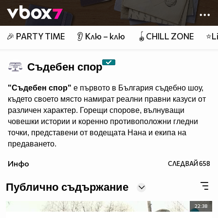
Member of
👾
🎉 PARTY TIME
👂 Клю – клю
🪀CHILL ZONE
⭐Li
Съдебен спор
"Съдебен спор"
е първото в България съдебно шоу,
където своето място намират реални правни казуси от
различен характер. Горещи спорове, вълнуващи
човешки истории и коренно противоположни гледни
точки, представени от водещата Нана и екипа на
предаването.
"Съдебен спор" - събота и неделя, 11.00 ч., по Нова.
Инфо
СЛЕДВАЙ
658
Eпизодите на предаването може да гледате и в
Публично съдържание
22:38