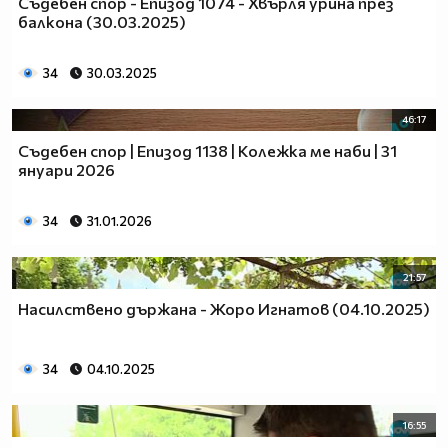
Съдебен спор - Епизод 1074 - Хвърля урина през
балкона (30.03.2025)
34
30.03.2025
46:17
Съдебен спор | Епизод 1138 | Колежка ме наби | 31
януари 2026
34
31.01.2026
21:57
Насилствено държана - Жоро Игнатов (04.10.2025)
34
04.10.2025
16:55