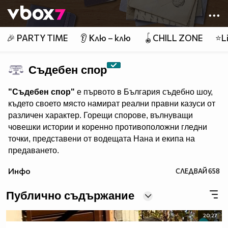
Member of
👾
🎉 PARTY TIME
👂 Клю – клю
🪀CHILL ZONE
⭐Li
Съдебен спор
"Съдебен спор"
е първото в България съдебно шоу,
където своето място намират реални правни казуси от
различен характер. Горещи спорове, вълнуващи
човешки истории и коренно противоположни гледни
точки, представени от водещата Нана и екипа на
предаването.
"Съдебен спор" - събота и неделя, 11.00 ч., по Нова.
Инфо
СЛЕДВАЙ
658
Eпизодите на предаването може да гледате и в
Публично съдържание
20:27