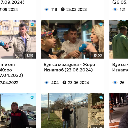
7.09.2024)
(26.05
7.09.2024
118
25.03.2023
121
11:08
15:03
ите от
Взе си магазина - Жоро
Взе си
 Жоро
Игнатов (23.06.2024)
Игнато
7.04.2022)
17.04.2022
404
23.06.2024
26