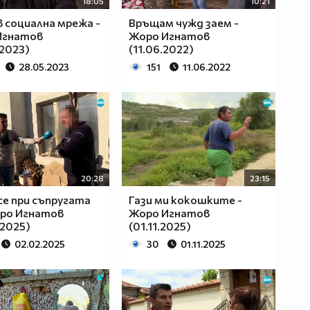
18:05
10:21
в социална мрежа -
Връщам чужд заем -
Игнатов
Жоро Игнатов
.2023)
(11.06.2022)
28.05.2023
151
11.06.2022
20:28
23:15
се при съпругата
Гази ми кокошките -
оро Игнатов
Жоро Игнатов
.2025)
(01.11.2025)
02.02.2025
30
01.11.2025