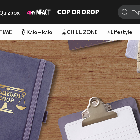
Quizbox
 TIME
👂 Клю – клю
🪀CHILL ZONE
⭐Lifestyle