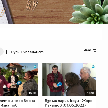
Име
|
Пусни в плейлист
16:38
12:10
тето и не го върна
Взе ми пари и кози - Жоро
 Игнатов
Игнатов (01.05.2022)