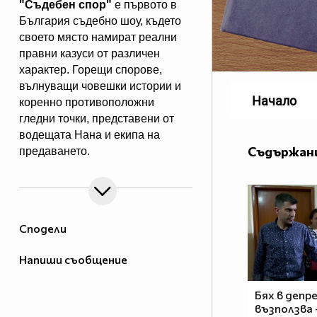
"Съдебен спор"
е първото в
България съдебно шоу, където
своето място намират реални
правни казуси от различен
характер. Горещи спорове,
вълнуващи човешки истории и
Начало
коренно противоположни
гледни точки, представени от
водещата Нана и екипа на
Съдържани
предаването.
"Съдебен спор" - събота и
неделя, 11.00 ч., по Нова.
Eпизодите на предаването може
да гледате и в
Сподели
Напиши съобщение
Бях в депре
възползва 