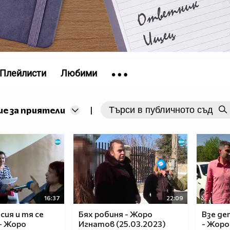
Плейлисти
Любими
е за приятели
|
16:37
22:09
сия и тя се
Бях робиня - Жоро
Взе де
- Жоро
Игнатов (25.03.2023)
- Жоро