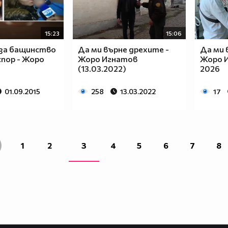
15:23
15:06
за бащинство
Да ми върне дрехите -
Да ми 
спор - Жоро
Жоро Игнатов
Жоро И
(13.03.2022)
2026
01.09.2015
258
13.03.2022
17
1
2
3
4
5
6
7
8