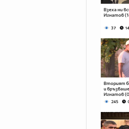
Взеха ни в
Игнатов (1
37
1
Вторият б
и връзваше
Игнатов (0
245