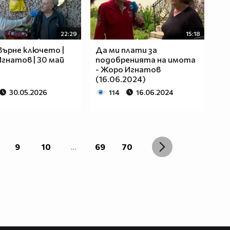
22:29
15:18
върне ключето |
Да ми плати за
гнатов | 30 май
подобренията на имота
- Жоро Игнатов
(16.06.2024)
30.05.2026
114
16.06.2024
9
10
...
69
70