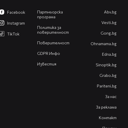
Партньорска
Abv.bg
Facebook
програма
Vesti.bg
Instagram
Политика за
поверителност
Gong.bg
TikTok
Поверителност
Оhnamama.bg
GDPR Инфо
Edna.bg
Известия
Sinoptik.bg
Grabo.bg
Pariteni.bg
За нас
За реклама
Контакт