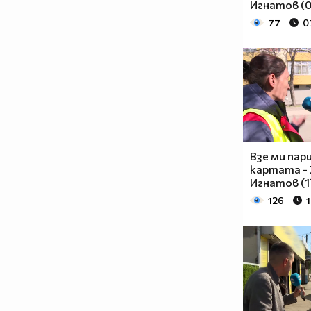
Игнатов (0
77
0
Взе ми пар
картата -
Игнатов (1
126