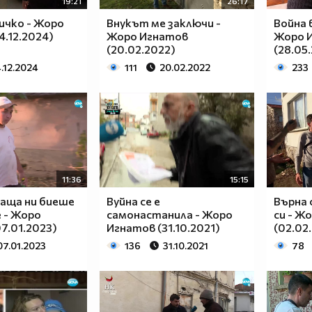
19:21
26:17
сичко - Жоро
Внукът ме заключи -
Война 
4.12.2024)
Жоро Игнатов
Жоро 
(20.02.2022)
(28.05
4.12.2024
111
20.02.2022
233
11:36
15:15
аща ни биеше
Вуйна се е
Върна 
 - Жоро
самонастанила - Жоро
си - Ж
7.01.2023)
Игнатов (31.10.2021)
(02.02
07.01.2023
136
31.10.2021
78