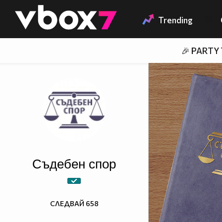
Member of
👾
Trending
🎉 PARTY
Съдебен спор
СЛЕДВАЙ
658