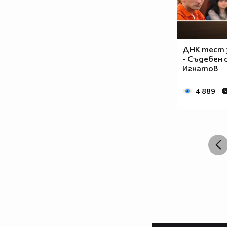
ДНК тест 
- Съдебен 
Игнатов
4 889