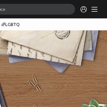
🌈LGBTQ