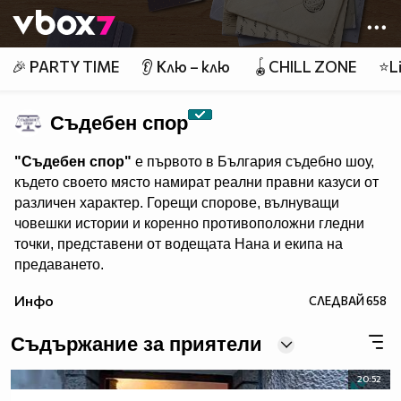
Member of
👾
🎉 PARTY TIME
👂 Клю – клю
🪀CHILL ZONE
⭐Li
Съдебен спор
"Съдебен спор"
е първото в България съдебно шоу,
където своето място намират реални правни казуси от
различен характер. Горещи спорове, вълнуващи
човешки истории и коренно противоположни гледни
точки, представени от водещата Нана и екипа на
предаването.
"Съдебен спор" - събота и неделя, 11.00 ч., по Нова.
Инфо
СЛЕДВАЙ
658
Eпизодите на предаването може да гледате и в
Съдържание за приятели
20:52