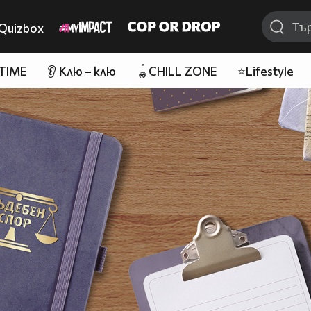
Quizbox
 TIME
👂 Клю – клю
🪀CHILL ZONE
⭐Lifestyle