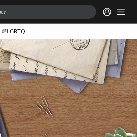
🌈LGBTQ