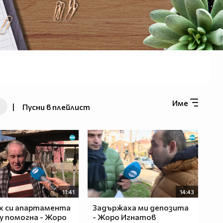
Име
|
Пусни в плейлист
11:41
14:43
х си апартамента
Задържаха ми депозита
му помогна - Жоро
- Жоро Игнатов