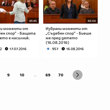
45:45
46:04
ни моменти от
Избрани моменти от
ен спор” - Бащата
„Съдебен спор” - Биеше
ето е насилник.
ме пред детето
(16.08.2016)
2
17.07.2016
957
16.08.2016
9
10
...
69
70