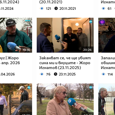
6.11.2024)
(20.11.2021)
Игнато
6.11.2024
121
20.11.2021
61
19:16
20:26
руг | Жоро
Заканват се, че ще убият
Запал
 апр. 2026
сина ми и внуците - Жоро
обшини
Игнатов (23.11.2025)
Игнато
.04.2026
76
23.11.2025
114