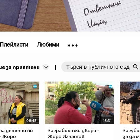
Плейлисти
Любими
е за приятели
|
08:45
16:31
на детето ни
Заграбиха ми двора -
Загуби
- Жоро
Жоро Игнатов
за да 