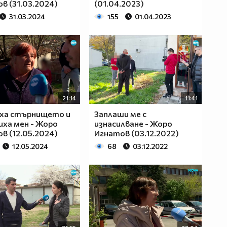
в (31.03.2024)
(01.04.2023)
31.03.2024
155
01.04.2023
21:14
11:41
иха стърнището и
Заплаши ме с
ха мен - Жоро
изнасилване - Жоро
в (12.05.2024)
Игнатов (03.12.2022)
12.05.2024
68
03.12.2022