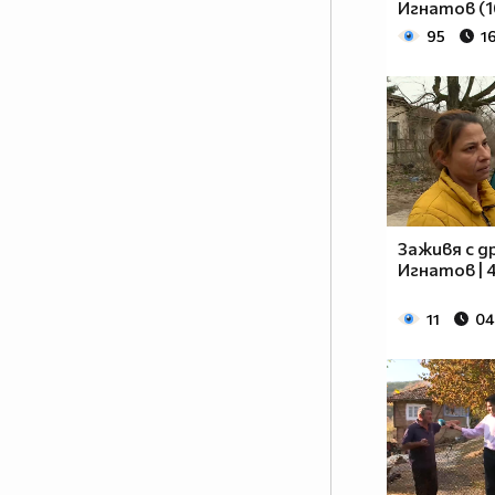
Игнатов (1
95
1
Заживя с д
Игнатов | 4
11
04