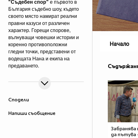
"Съдебен спор"
е първото в
България съдебно шоу, където
своето място намират реални
правни казуси от различен
характер. Горещи спорове,
вълнуващи човешки истории и
Начало
коренно противоположни
гледни точки, представени от
водещата Нана и екипа на
Съдържани
предаването.
"Съдебен спор" - събота и
неделя, 11.00 ч., по Нова.
Eпизодите на предаването може
да гледате и в
Сподели
Напиши съобщение
Забранява 
да пътува 