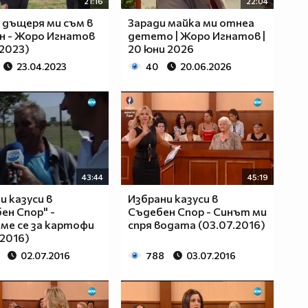
21:16
22:04
 дъщеря ми съм в
Заради майка ми отнеа
н - Жоро Игнатов
детето | Жоро Игнатов |
.2023)
20 юни 2026
23.04.2023
40
20.06.2026
43:44
45:19
и казуси в
Избрани казуси в
ен Спор" -
Съдебен Спор - Синът ми
ме се за картофи
спря водата (03.07.2016)
.2016)
02.07.2016
788
03.07.2016