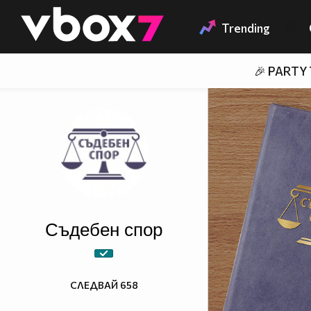
Member of
👾
Trending
🎉 PARTY
Съдебен спор
СЛЕДВАЙ
658