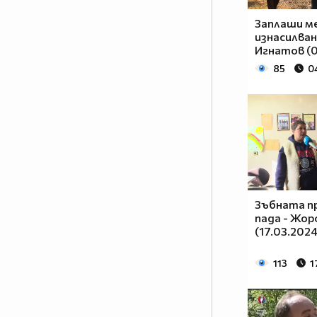
Заплаши ме
изнасилван
Игнатов (0
85
0
Зъбната п
пада - Жор
(17.03.2024
113
1