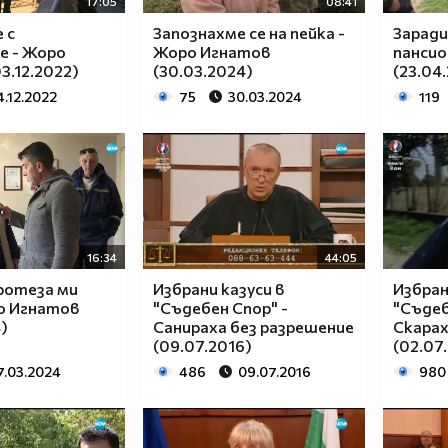
17:05
08:41
 с
Запознахме се на пейка -
Заради
е - Жоро
Жоро Игнатов
пансио
3.12.2022)
(30.03.2024)
(23.04
4.12.2022
75
30.03.2024
119
16:34
44:05
ротеза ми
Избрани казуси в
Избран
о Игнатов
"Съдебен Спор" -
"Съдеб
)
Санираха без разрешение
Скарах
(09.07.2016)
(02.07
7.03.2024
486
09.07.2016
980