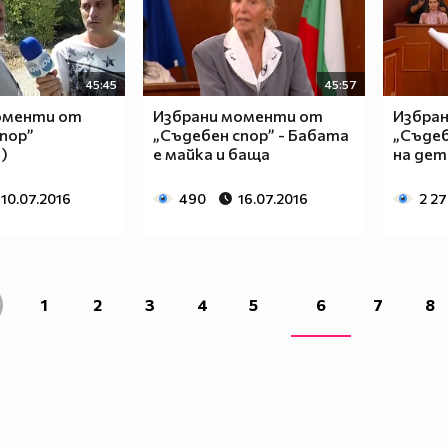
45:45
45:57
оменти от
Избрани моменти от
Избра
пор”
„Съдебен спор” - Бабата
„Съдеб
)
е майка и баща
на дет
10.07.2016
490
16.07.2016
2 27
1
2
3
4
5
6
7
8