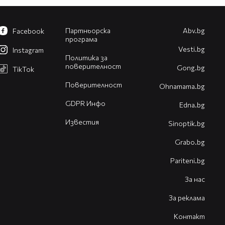
Партньорска
Abv.bg
Facebook
програма
Vesti.bg
Instagram
Политика за
поверителност
Gong.bg
TikTok
Поверителност
Оhnamama.bg
GDPR Инфо
Edna.bg
Известия
Sinoptik.bg
Grabo.bg
Pariteni.bg
За нас
За реклама
Контакт