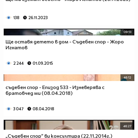
138
26.11.2023
09:13
Ще оставя детето в дом - Съдебен спор - Жоро
Игнатов
2 244
01.09.2015
46:12
съдебен спор - Епизод 533 - Изневерява с
братовчед ми (08.04.2018)
3 047
08.04.2018
46:27
„Съдебен спор” ви консултира (22.11.2014г.)