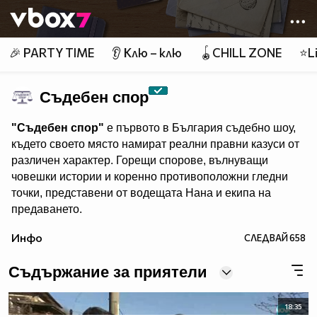
Member of
👾
🎉 PARTY TIME
👂 Клю – клю
🪀CHILL ZONE
⭐Li
Съдебен спор
"Съдебен спор"
е първото в България съдебно шоу,
където своето място намират реални правни казуси от
различен характер. Горещи спорове, вълнуващи
човешки истории и коренно противоположни гледни
точки, представени от водещата Нана и екипа на
предаването.
"Съдебен спор" - събота и неделя, 11.00 ч., по Нова.
Инфо
СЛЕДВАЙ
658
Eпизодите на предаването може да гледате и в
Съдържание за приятели
18:35