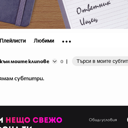
Плейлисти
Любими
към моите клипове
0
|
нямам субтитри.
Общи условия