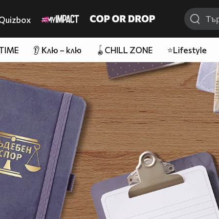
Quizbox
 TIME
👂 Клю – клю
🪀CHILL ZONE
⭐Lifestyle