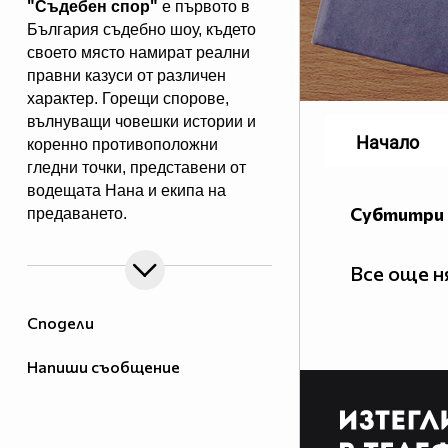
"Съдебен спор"
е първото в
България съдебно шоу, където
своето място намират реални
правни казуси от различен
характер. Горещи спорове,
вълнуващи човешки истории и
Начало
коренно противоположни
гледни точки, представени от
водещата Нана и екипа на
Субтитри 
предаването.
"Съдебен спор" - събота и
неделя, 11.00 ч., по Нова.
Все още 
Eпизодите на предаването може
да гледате и в
Сподели
Напиши съобщение