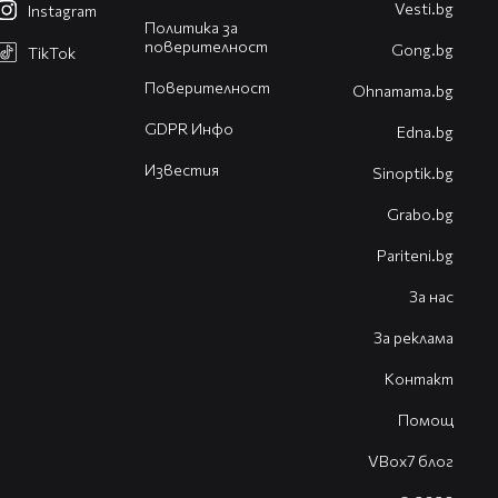
Vesti.bg
Instagram
Политика за
поверителност
Gong.bg
TikTok
Поверителност
Оhnamama.bg
GDPR Инфо
Edna.bg
Известия
Sinoptik.bg
Grabo.bg
Pariteni.bg
За нас
За реклама
Контакт
Помощ
VBox7 блог