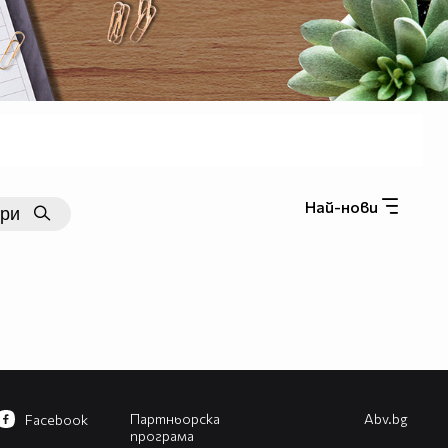
Най-нови
Партньорска
Abv.bg
Facebook
програма