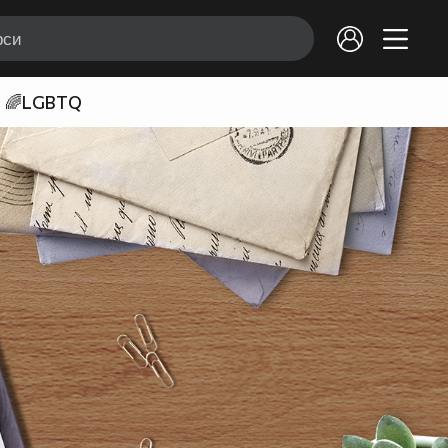
🌈LGBTQ