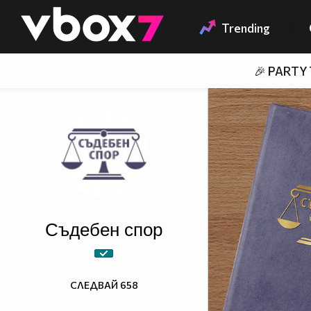
Member of
👾
Trending
🎉 PARTY
Съдебен спор
СЛЕДВАЙ
658