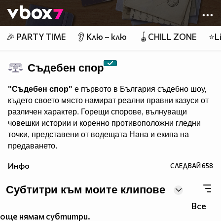
Member of
👾
🎉 PARTY TIME
👂 Клю – клю
🪀CHILL ZONE
⭐Li
Съдебен спор
"Съдебен спор"
е първото в България съдебно шоу,
където своето място намират реални правни казуси от
различен характер. Горещи спорове, вълнуващи
човешки истории и коренно противоположни гледни
точки, представени от водещата Нана и екипа на
предаването.
"Съдебен спор" - събота и неделя, 11.00 ч., по Нова.
Инфо
СЛЕДВАЙ
658
Eпизодите на предаването може да гледате и в
Субтитри към моите клипове
Все
още нямам субтитри.