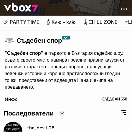
Member of
👾
🎉 PARTY TIME
👂 Клю – клю
🪀CHILL ZONE
⭐Li
Съдебен спор
"Съдебен спор"
е първото в България съдебно шоу,
където своето място намират реални правни казуси от
различен характер. Горещи спорове, вълнуващи
човешки истории и коренно противоположни гледни
точки, представени от водещата Нана и екипа на
предаването.
"Съдебен спор" - събота и неделя, 11.00 ч., по Нова.
Инфо
СЛЕДВАЙ
658
Eпизодите на предаването може да гледате и в
Последователи
the_devil_28