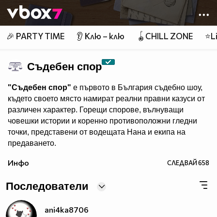
Member of
👾
🎉 PARTY TIME
👂 Клю – клю
🪀CHILL ZONE
⭐Li
Съдебен спор
"Съдебен спор"
е първото в България съдебно шоу,
където своето място намират реални правни казуси от
различен характер. Горещи спорове, вълнуващи
човешки истории и коренно противоположни гледни
точки, представени от водещата Нана и екипа на
предаването.
"Съдебен спор" - събота и неделя, 11.00 ч., по Нова.
Инфо
СЛЕДВАЙ
658
Eпизодите на предаването може да гледате и в
Последователи
ani4ka8706